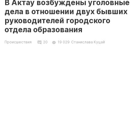
В Актау возбуждены уголовные
дела в отношении двух бывших
руководителей городского
отдела образования
Происшествия
20
19 029
Станислава Куцай
Уголовные дела по фактам злоупотребления
должностными полномочиями возбуждены в
отношении Нурсултана Курманбаева и Сабики
Курмангазиевой. В разные периоды они
занимали должность руководителя
государственного учреждения «Отдел
образования города Актау». Об этом
сообщили в департаменте агентства
Республики Казахстан по делам
государственной службы и противодействию