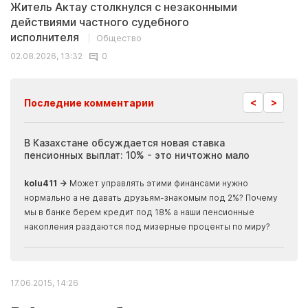
Житель Актау столкнулся с незаконными
действиями частного судебного
исполнителя
Общество
02.08.2026, 13:32
0
<
>
Последние комментарии
ия
В Казахстане обсуждается новая ставка
Иноп
пенсионных выплат: 10% - это ничтожно мало
журн
скры
kolu411 →
Может управлять этими финансами нужно
Apma
нормально а не давать друзьям-знакомым под 2%? Почему
прогн
мы в банке берем кредит под 18% а наши пенсионные
накопления раздаются под мизерные проценты по миру?
17.06.2015, 14:26