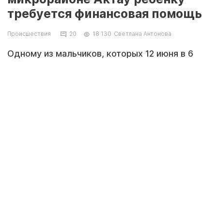
требуется финансовая помощь
Происшествия
20
18 130
Светлана Антонова
Одному из мальчиков, которых 12 июня в 6
микрорайоне на пешеходном переходе сбил
автомобиль, требуются средства на
реабилитационную программу. У ребенка
тяжелая черепно-мозговая травма.