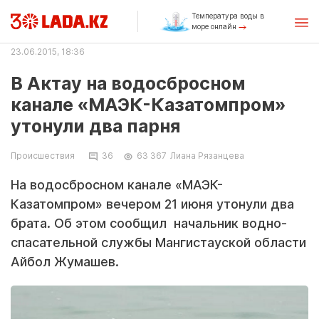
Температура воды в
море онлайн
23.06.2015, 18:36
В Актау на водосбросном
канале «МАЭК-Казатомпром»
утонули два парня
Происшествия
36
63 367
Лиана Рязанцева
На водосбросном канале «МАЭК-
Казатомпром» вечером 21 июня утонули два
брата. Об этом сообщил начальник водно-
спасательной службы Мангистауской области
Айбол Жумашев.