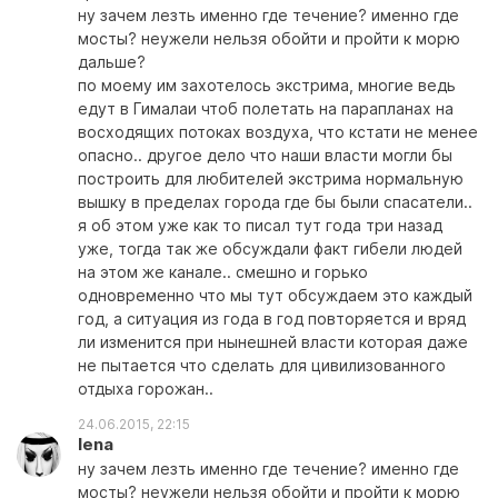
ну зачем лезть именно где течение? именно где
мосты? неужели нельзя обойти и пройти к морю
дальше?
по моему им захотелось экстрима, многие ведь
едут в Гималаи чтоб полетать на парапланах на
восходящих потоках воздуха, что кстати не менее
опасно.. другое дело что наши власти могли бы
построить для любителей экстрима нормальную
вышку в пределах города где бы были спасатели..
я об этом уже как то писал тут года три назад
уже, тогда так же обсуждали факт гибели людей
на этом же канале.. смешно и горько
одновременно что мы тут обсуждаем это каждый
год, а ситуация из года в год повторяется и вряд
ли изменится при нынешней власти которая даже
не пытается что сделать для цивилизованного
отдыха горожан..
24.06.2015, 22:15
lena
ну зачем лезть именно где течение? именно где
мосты? неужели нельзя обойти и пройти к морю