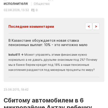
исполнителя
Общество
02.08.2026, 13:32
0
<
>
Последние комментарии
ия
В Казахстане обсуждается новая ставка
Иноп
пенсионных выплат: 10% - это ничтожно мало
журн
скры
kolu411 →
Может управлять этими финансами нужно
Apma
нормально а не давать друзьям-знакомым под 2%? Почему
прогн
мы в банке берем кредит под 18% а наши пенсионные
накопления раздаются под мизерные проценты по миру?
23.06.2015, 18:42
Сбитому автомобилем в 6
микрорайоне Актау ребенку