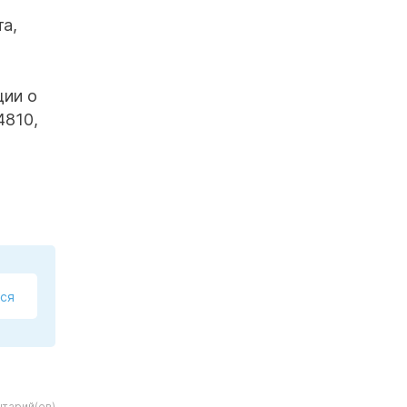
та,
ции о
4810,
ся
тарий(ев)