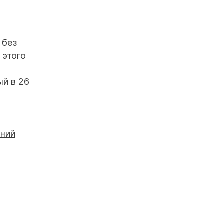
 без
 этого
ый в 26