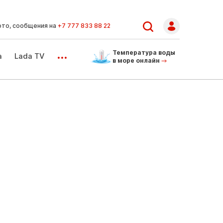
ото, сообщения на
+7 777 833 88 22
...
Температура воды
а
Lada TV
в море онлайн