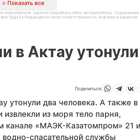
Показать все
е пользователи. Зарегистрируйтесь либо, авторизуйтесь. Содержание
ике Лада.kz.Редакция не несет ответственность за форму и характер
и в Актау утонули
Поделиться:
у утонули два человека. А также в
 извлекли из моря тело парня,
м канале «МАЭК-Казатомпром» 21 
 водно-спасательной службы