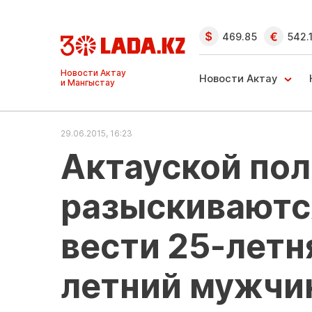
469.85
542.
Ақтау және
Манғыстау
Новости Актау
жаңалықтары
29.06.2015, 16:23
Актауской по
разыскиваютс
вести 25-летн
летний мужчи