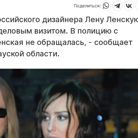
Поделиться:
оссийского дизайнера Лену Ленску
 деловым визитом. В полицию с
енская не обращалась, - сообщает
уской области.