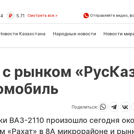
64
5.71
Смотреть все >
Отправляйте видео, ф
Новости Казахстана
Народные новости
Новости мир
 с рынком «РусКа
томобиль
Поделиться:
ки ВАЗ-2110 произошло сегодня ок
м «Рахат» в 8А микрорайоне и рын