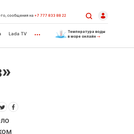
ото, сообщения на
+7 777 833 88 22
...
Температура воды
а
Lada TV
в море онлайн
з»
оло
ком