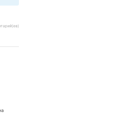
тарий(ев)
на