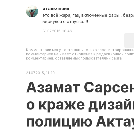
итальянчик
это всё жара, газ, включённые фары.. без
вернулся с отпуска..!!
31.07.2015, 18:46
Комментарии могут оставлять только зарегистрированны
комментариев не имеет отношения к редакционной полит
комментариев, оставляемых пользователями сайта.
31.07.2015, 11:29
Азамат Сарсен
о краже дизай
полицию Акта