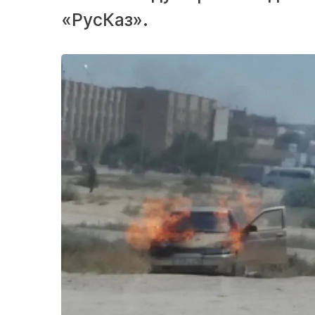
«РусКаз».