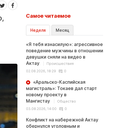
Самое читаемое
ю,
Неделя
Месяц
«Я тебя изнасилую»: агрессивное
поведение мужчины в отношении
девушки сняли на видео в
Актау
Происшествия
02.08.2026, 18:29
0
«Аральско-Каспийская
магистраль»: Токаев дал старт
новому проекту в
Мангистау
Общество
03.08.2026, 14:00
0
Конфликт на набережной Актау
обернулся уголовным и