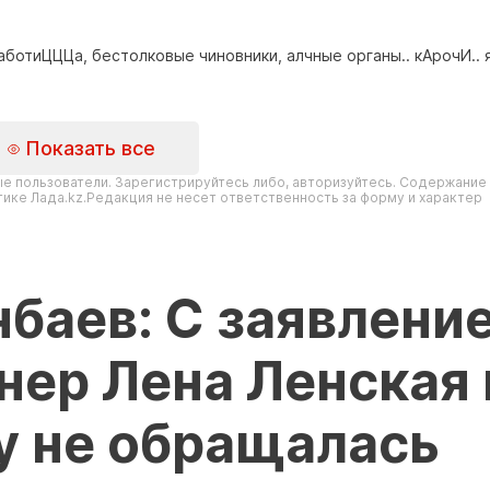
работиЦЦЦа, бестолковые чиновники, алчные органы.. кАрочИ.. 
Показать все
е пользователи. Зарегистрируйтесь либо, авторизуйтесь. Содержание
ике Лада.kz.Редакция не несет ответственность за форму и характер
баев: С заявлени
нер Лена Ленская 
у не обращалась