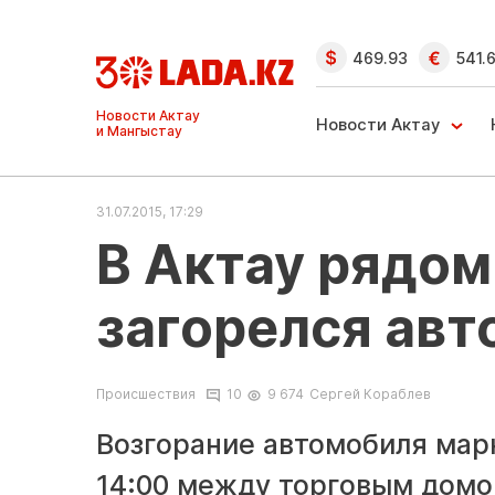
469.93
541.
Ақтау және
Манғыстау
Новости Актау
жаңалықтары
31.07.2015, 17:29
В Актау рядом
загорелся ав
Происшествия
10
9 674
Сергей Кораблев
Возгорание автомобиля мар
14:00 между торговым домо