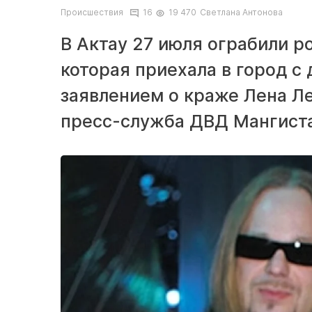
Происшествия
16
19 470
Светлана Антонова
В Актау 27 июля ограбили р
которая приехала в город с
заявлением о краже Лена Л
пресс-служба ДВД Мангиста