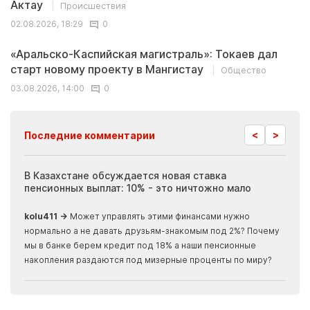
Актау
Происшествия
02.08.2026, 18:29
0
«Аральско-Каспийская магистраль»: Токаев дал
старт новому проекту в Мангистау
Общество
03.08.2026, 14:00
0
<
>
Последние комментарии
ия
В Казахстане обсуждается новая ставка
Иноп
пенсионных выплат: 10% - это ничтожно мало
журн
скры
kolu411 →
Может управлять этими финансами нужно
Apma
нормально а не давать друзьям-знакомым под 2%? Почему
прогн
мы в банке берем кредит под 18% а наши пенсионные
накопления раздаются под мизерные проценты по миру?