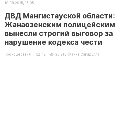
10.08.2015, 15:05
ДВД Мангистауской области:
Жанаозенским полицейским
вынесли строгий выговор за
нарушение кодекса чести
Происшествия
12
26 218
Жанна Сагидулла
Полицейских из Жанаозена, которые стали
героями видеоролика, наказали строгим
выговором. Об этом сообщает пресс-служба
ДВД Мангистауской области.