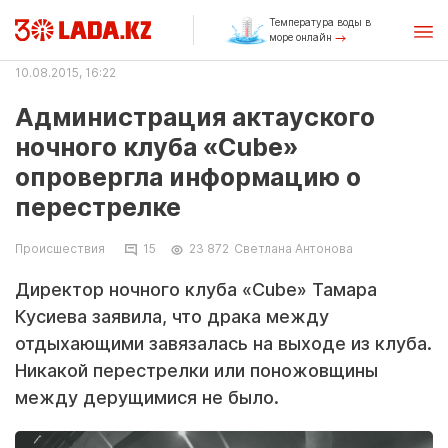
Температура воды в
море онлайн
10.08.2015, 16:22
Администрация актауского
ночного клуба «Cube»
опровергла информацию о
перестрелке
Происшествия
15
23 872
Светлана Антонова
Директор ночного клуба «Cube» Тамара
Кусиева заявила, что драка между
отдыхающими завязалась на выходе из клуба.
Никакой перестрелки или поножовщины
между дерущимися не было.