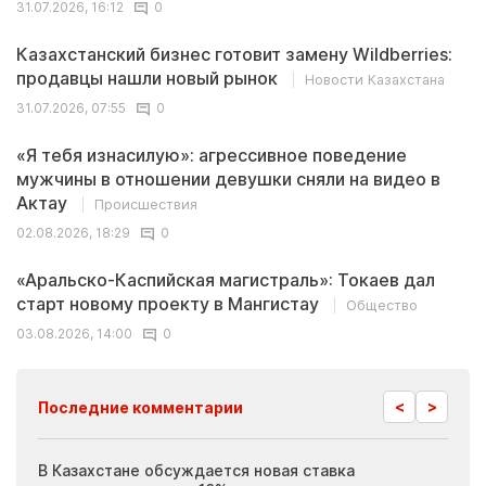
31.07.2026, 16:12
0
Казахстанский бизнес готовит замену Wildberries:
продавцы нашли новый рынок
Новости Казахстана
31.07.2026, 07:55
0
«Я тебя изнасилую»: агрессивное поведение
мужчины в отношении девушки сняли на видео в
Актау
Происшествия
02.08.2026, 18:29
0
«Аральско-Каспийская магистраль»: Токаев дал
старт новому проекту в Мангистау
Общество
03.08.2026, 14:00
0
<
>
Последние комментарии
ия
В Казахстане обсуждается новая ставка
Иноп