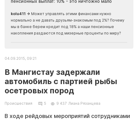
пенсионных выплат: 10% - это ничтожно мало
журн
скры
kolu411 →
Может управлять этими финансами нужно
Apma
нормально а не давать друзьям-знакомым под 2%? Почему
прогн
мы в банке берем кредит под 18% а наши пенсионные
накопления раздаются под мизерные проценты по миру?
04.09.2015, 09:21
В Мангистау задержали
автомобиль с партией рыбы
осетровых пород
Происшествия
5
9 437
Лиана Рязанцева
В ходе рейдовых мероприятий сотрудниками
природоохранной полиции УАП ДВД
Мангистауской области задержан житель