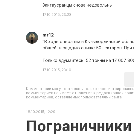
З
актау
сран
цы снова недовольны
17.10.2015, 23:28
mr12
"В ходе операции в Кызылординской облас
общей площадью свыше 50 гектаров. При 
Только вдумайтесь, 52 тонны на 17 607 80
17.10.2015, 23:10
Комментарии могут оставлять только зарегистрированны
комментариев не имеет отношения к редакционной полит
комментариев, оставляемых пользователями сайта.
18.10.2015, 12:29
Пограничники 