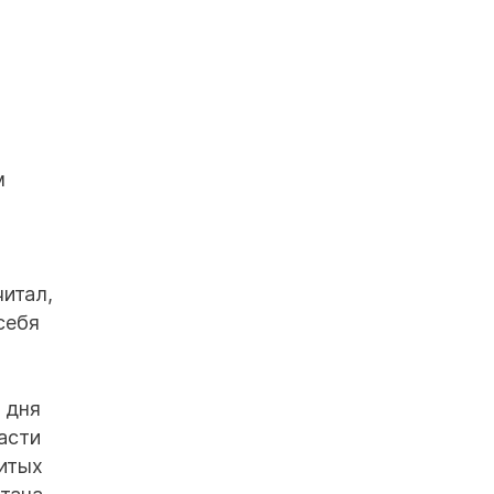
м
читал,
себя
 дня
асти
итых