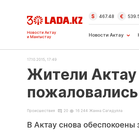
467.48
539.
Ақтау және
Манғыстау
Новости Актау
жаңалықтары
17.10.2015, 17:49
Жители Актау
пожаловались 
Происшествия
20
16 244
Жанна Сагидулла
В Актау снова обеспокоены 