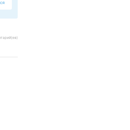
ся
тарий(ев)