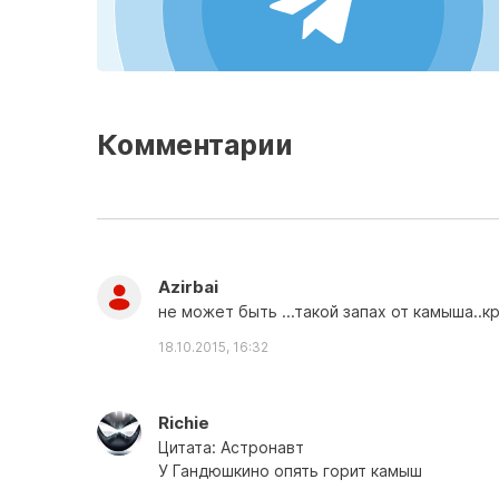
Комментарии
Azirbai
не может быть ...такой запах от камыша..кр
18.10.2015, 16:32
Richie
Цитата: Aстронавт
У Гандюшкино опять горит камыш