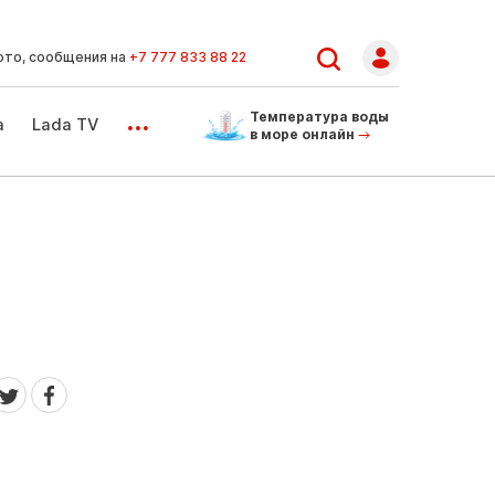
ото, сообщения на
+7 777 833 88 22
...
Температура воды
а
Lada TV
в море онлайн