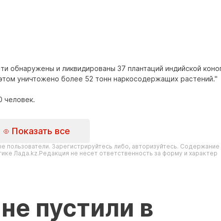
ти обнаружены и ликвидированы 37 плантаций индийской коно
этом уничтожено более 52 тонн наркосодержащих растений."
0 человек.
Показать все
е пользователи. Зарегистрируйтесь либо, авторизуйтесь. Содержание
ике Лада.kz.Редакция не несет ответственность за форму и характер
не пустили в