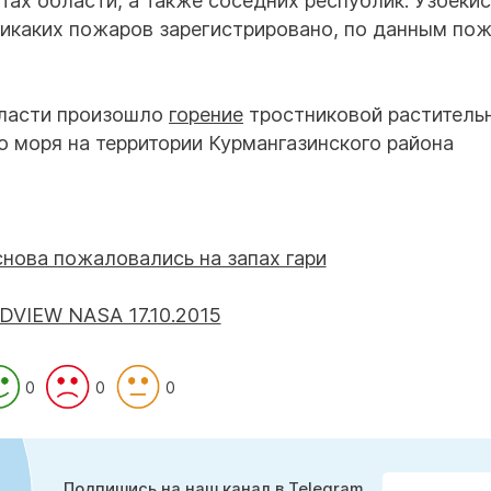
ах области, а также соседних республик: Узбекис
икаких пожаров зарегистрировано, по данным по
бласти произошло
горение
тростниковой раститель
о моря на территории Курмангазинского района
VIEW NASA 17.10.2015
0
0
0
Подпишись на наш канал в Telegram