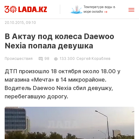
Температура воды в
море онлайн
20.10.2015, 09:10
В Актау под колеса Daewoo
Nexia попала девушка
Происшествия
98
133 300
Сергей Кораблев
ДТП произошло 18 октября около 18.00 у
магазина «Мечта» в 14 микрорайоне.
Водитель Daewoo Nexia сбил девушку,
перебегавшую дорогу.