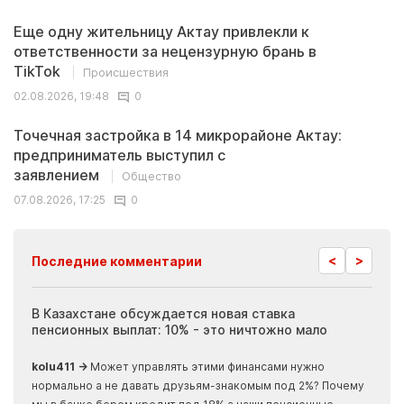
Еще одну жительницу Актау привлекли к
ответственности за нецензурную брань в
TikTok
Происшествия
02.08.2026, 19:48
0
Точечная застройка в 14 микрорайоне Актау:
предприниматель выступил с
заявлением
Общество
07.08.2026, 17:25
0
<
>
Последние комментарии
ия
В Казахстане обсуждается новая ставка
Иноп
пенсионных выплат: 10% - это ничтожно мало
журн
скры
kolu411 →
Может управлять этими финансами нужно
Apma
нормально а не давать друзьям-знакомым под 2%? Почему
прогн