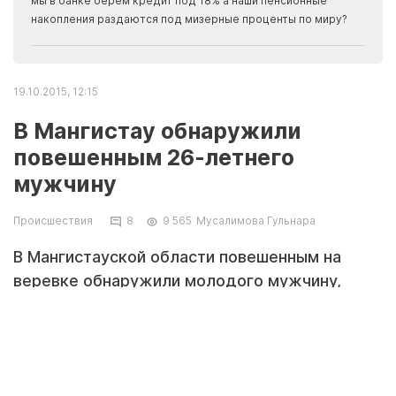
мы в банке берем кредит под 18% а наши пенсионные
накопления раздаются под мизерные проценты по миру?
19.10.2015, 12:15
В Мангистау обнаружили
повешенным 26-летнего
мужчину
Происшествия
8
9 565
Мусалимова Гульнара
В Мангистауской области повешенным на
веревке обнаружили молодого мужчину,
сообщает источник в правоохранительных
органах.