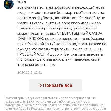
tuka
вот скажите есть ли поблизости пешеходы? есть.
люди считают что они бессмертные? считают. не
сочтите за грубость, но таких вот "бегунов" ну не
жалко ни капли. выйти на проезжую часть и тем
более маневрировать среди едующих машин
может решить только ОТВЕТСТВЕННЫЙ САМ ЗА
СЕБЯ ЧЕЛОВЕК. по видео видно же что выбежали
они с "мертвой зоны". конечно водитель нексии не
ожидал что газель тормозить начнет на СКЛОНЕ
ПРОЕЗЖЕЙ ЧАСТИ дороги. Бегуны сами виноваты.
п.с. скорейшего выздоровления девочке. сил и
терпения родителям.
20.10.2015, 22:52
Показать все
Комментарии могут оставлять только зарегистрированные
пользователи. Зарегистрируйтесь либо, авторизуйтесь.
Содержание комментариев не имеет отношения к редакционной
политике Лада.kz.Редакция не несет ответственность за форму и