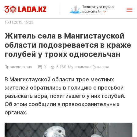
Температура воды в
море онлайн
16.11.2015, 15:23
Житель села в Мангистауской
области подозревается в краже
голубей у троих односельчан
Происшествия
3
6 168
Мусалимова Гульнара
В Мангистауской области трое местных
жителей обратились в полицию с просьбой
разыскать вора, похитившего у них голубей.
Об этом сообщили в правоохранительных
органах.