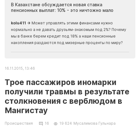
ия
В Казахстане обсуждается новая ставка
Иноп
пенсионных выплат: 10% - это ничтожно мало
журн
скры
kolu411 →
Может управлять этими финансами нужно
Apma
нормально а не давать друзьям-знакомым под 2%? Почему
прогн
мы в банке берем кредит под 18% а наши пенсионные
накопления раздаются под мизерные проценты по миру?
16.11.2015, 13:46
Трое пассажиров иномарки
получили травмы в результате
столкновения с верблюдом в
Мангистау
Происшествия
16
19 624
Мусалимова Гульнара
В Мангистауской области три человека