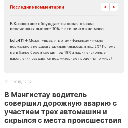
<
>
Последние комментарии
ия
В Казахстане обсуждается новая ставка
Иноп
пенсионных выплат: 10% - это ничтожно мало
журн
скры
kolu411 →
Может управлять этими финансами нужно
Apma
нормально а не давать друзьям-знакомым под 2%? Почему
прогн
мы в банке берем кредит под 18% а наши пенсионные
накопления раздаются под мизерные проценты по миру?
20.11.2015, 12:02
В Мангистау водитель
совершил дорожную аварию с
участием трех автомашин и
скрылся с места происшествия