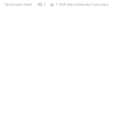
Происшествия
2
7 498
Мусалимова Гульнара
Водитель, совершивший дорожную аварию с
участием трех автомашин, скрылся с места
происшествия. В дорожно-транспортном
происшествии пострадали два человека,
сообщили в правоохранительных органах.