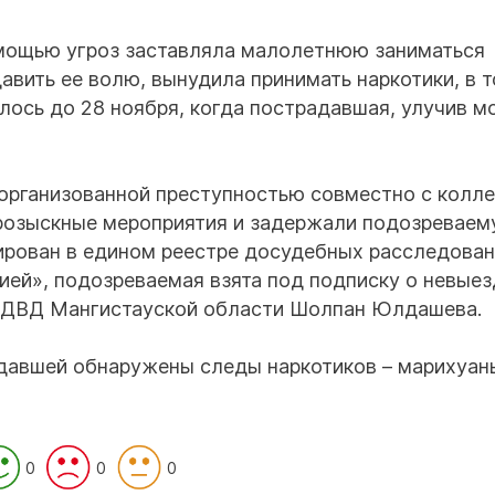
 помощью угроз заставляла малолетнюю заниматься
авить ее волю, вынудила принимать наркотики, в 
лось до 28 ноября, когда пострадавшая, улучив м
 организованной преступностью совместно с колл
-розыскные мероприятия и задержали подозреваем
ирован в едином реестре досудебных расследован
ией», подозреваемая взята под подписку о невыезд
 ДВД Мангистауской области Шолпан Юлдашева.
адавшей обнаружены следы наркотиков – марихуан
0
0
0