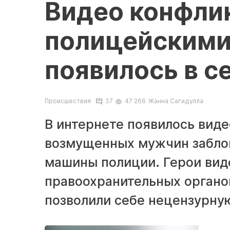
Видео конфли
полицейскими
появилось в с
Происшествия
37
47 266
Жанна Сагидулла
В интернете появилось видео
возмущенных мужчин забло
машины полиции. Герои вид
правоохранительных органо
позволили себе нецензурну