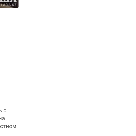
ь с
на
астном