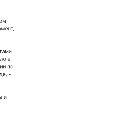
том
омент,
егами
ую в
ий по
е, -
ы и