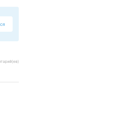
ся
тарий(ев)