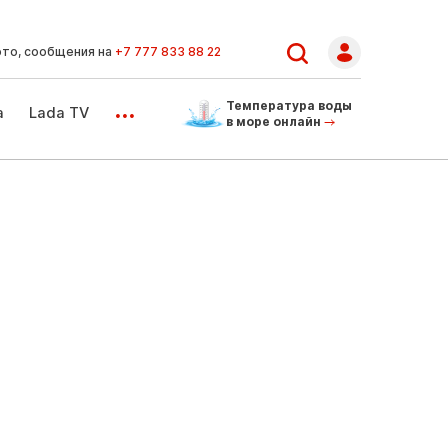
ото, сообщения на
+7 777 833 88 22
...
Температура воды
а
Lada TV
в море онлайн