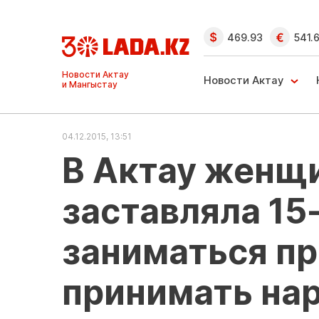
469.93
541.
Ақтау және
Манғыстау
Новости Актау
жаңалықтары
04.12.2015, 13:51
В Актау женщ
заставляла 15
заниматься пр
принимать на