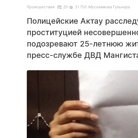
Происшествия
20
31 750
Мусалимова Гульнара
Полицейские Актау расслед
проституцией несовершенно
подозревают 25-летнюю жит
пресс-службе ДВД Мангиста