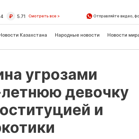
64
5.71
Смотреть все >
Отправляйте видео, ф
Новости Казахстана
Народные новости
Новости мир
ина угрозами
-летнюю девочку
оституцией и
ркотики