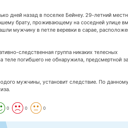
ько дней назад в поселке Бейнеу. 29-летний мест
аршему брату, проживающему на соседней улице в
нашли мужчину в петле веревки в сарае, располож
ативно-следственная группа никаких телесных
а теле погибшего не обнаружила, предсмертной з
лодого мужчины, установит следствие. По данном
иза.
0
0
0