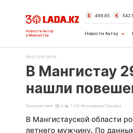
469.85
542.
Ақтау және
Манғыстау
Новости Актау
жаңалықтары
09.01.2016, 09:25
В Мангистау 2
нашли повеше
Происшествия
6
7 202
Мусалимова Гульнара
В Мангистауской области р
летнего мужчину. По данны