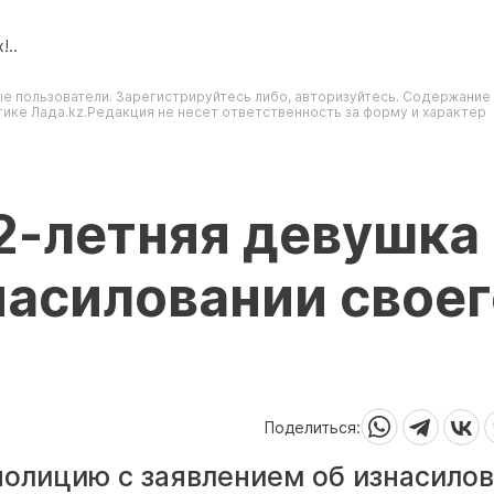
!..
е пользователи. Зарегистрируйтесь либо, авторизуйтесь. Содержание
ике Лада.kz.Редакция не несет ответственность за форму и характер
2-летняя девушка
насиловании свое
Поделиться:
полицию с заявлением об изнасило