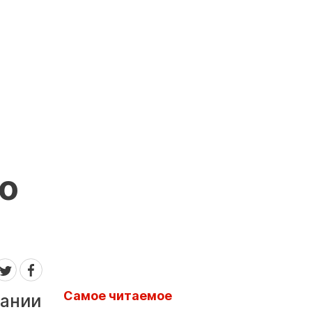
го
Самое читаемое
вании