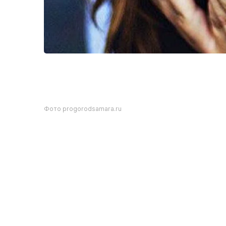
Фото progorodsamara.ru