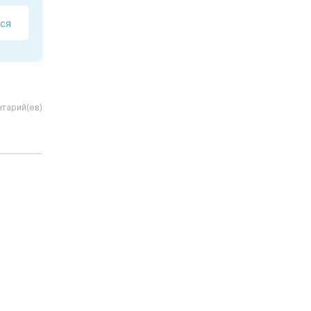
ся
тарий(ев)