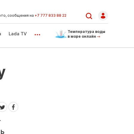
ото, сообщения на
+7 777 833 88 22
...
Температура воды
а
Lada TV
в море онлайн
у
-
чь