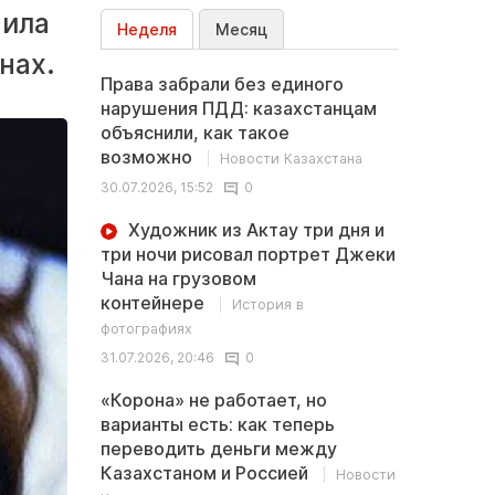
нила
Неделя
Месяц
нах.
Права забрали без единого
нарушения ПДД: казахстанцам
объяснили, как такое
возможно
Новости Казахстана
30.07.2026, 15:52
0
Художник из Актау три дня и
три ночи рисовал портрет Джеки
Чана на грузовом
контейнере
История в
фотографиях
31.07.2026, 20:46
0
«Корона» не работает, но
варианты есть: как теперь
переводить деньги между
Казахстаном и Россией
Новости