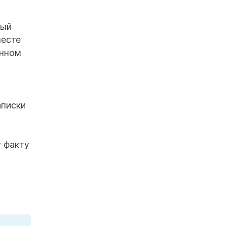
ный
месте
енном
аписки
у факту