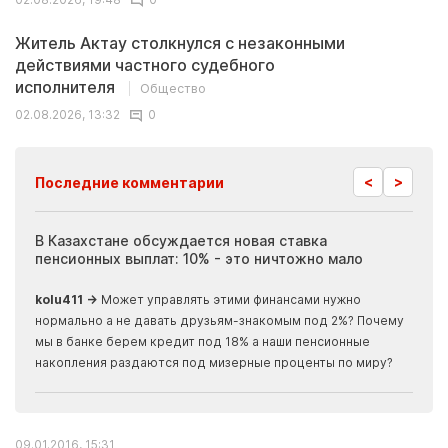
Житель Актау столкнулся с незаконными
действиями частного судебного
исполнителя
Общество
02.08.2026, 13:32
0
<
>
Последние комментарии
ия
В Казахстане обсуждается новая ставка
Иноп
пенсионных выплат: 10% - это ничтожно мало
журн
скры
kolu411 →
Может управлять этими финансами нужно
Apma
нормально а не давать друзьям-знакомым под 2%? Почему
прогн
мы в банке берем кредит под 18% а наши пенсионные
накопления раздаются под мизерные проценты по миру?
09.01.2016, 15:31