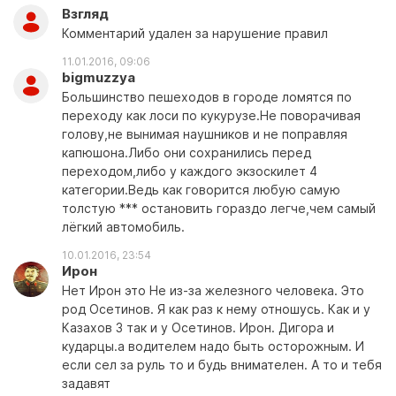
Взгляд
Комментарий удален за нарушение правил
11.01.2016, 09:06
bigmuzzya
Большинство пешеходов в городе ломятся по
переходу как лоси по кукурузе.Не поворачивая
голову,не вынимая наушников и не поправляя
капюшона.Либо они сохранились перед
переходом,либо у каждого экзоскилет 4
категории.Ведь как говорится любую самую
толстую *** остановить гораздо легче,чем самый
лёгкий автомобиль.
10.01.2016, 23:54
Ирон
Нет Ирон это Не из-за железного человека. Это
род Осетинов. Я как раз к нему отношусь. Как и у
Казахов 3 так и у Осетинов. Ирон. Дигора и
кударцы.а водителем надо быть осторожным. И
если сел за руль то и будь внимателен. А то и тебя
задавят