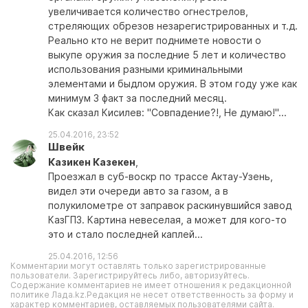
увеличивается количество огнестрелов,
стреляющих обрезов незарегистрированных и т.д.
Реально кто не верит поднимете новости о
выкупе оружия за последние 5 лет и количество
использования разными криминальными
элементами и быдлом оружия. В этом году уже как
минимум 3 факт за последний месяц.
Как сказал Кисилев: "Совпадение?!, Не думаю!"...
25.04.2016, 23:52
Швейк
Казикен Казекен
,
Проезжал в суб-воскр по трассе Актау-Узень,
видел эти очереди авто за газом, а в
полукилометре от заправок раскинувшийся завод
КазГПЗ. Картина невеселая, а может для кого-то
это и стало последней каплей...
25.04.2016, 12:56
Комментарии могут оставлять только зарегистрированные
пользователи. Зарегистрируйтесь либо, авторизуйтесь.
Содержание комментариев не имеет отношения к редакционной
политике Лада.kz.Редакция не несет ответственность за форму и
характер комментариев, оставляемых пользователями сайта.