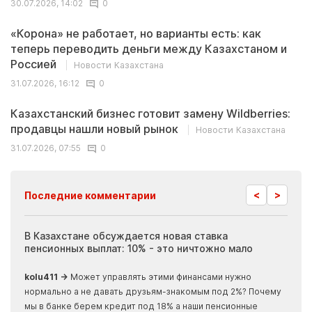
30.07.2026, 14:02
0
«Корона» не работает, но варианты есть: как
теперь переводить деньги между Казахстаном и
Россией
Новости Казахстана
31.07.2026, 16:12
0
Казахстанский бизнес готовит замену Wildberries:
продавцы нашли новый рынок
Новости Казахстана
31.07.2026, 07:55
0
<
>
Последние комментарии
ия
В Казахстане обсуждается новая ставка
Иноп
пенсионных выплат: 10% - это ничтожно мало
журн
скры
kolu411 →
Может управлять этими финансами нужно
Apma
нормально а не давать друзьям-знакомым под 2%? Почему
прогн
мы в банке берем кредит под 18% а наши пенсионные