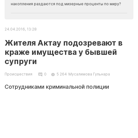
накопления раздаются под мизерные проценты по миру?
24.04.2016, 13:28
Жителя Актау подозревают в
краже имущества у бывшей
супруги
Происшествия
0
5 264
Мусалимова Гульнара
Сотрудниками криминальной полиции
проводится расследование в отношении 41-
летнего жителя Актау, который обвиняется в
краже имущества у бывшей супруги,
сообщили в правоохранительных органах.