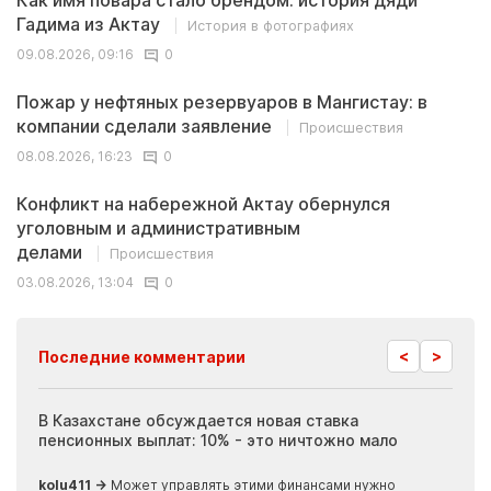
Как имя повара стало брендом: история дяди
Гадима из Актау
История в фотографиях
09.08.2026, 09:16
0
Пожар у нефтяных резервуаров в Мангистау: в
компании сделали заявление
Происшествия
08.08.2026, 16:23
0
Конфликт на набережной Актау обернулся
уголовным и административным
делами
Происшествия
03.08.2026, 13:04
0
<
>
Последние комментарии
ия
В Казахстане обсуждается новая ставка
Иноп
пенсионных выплат: 10% - это ничтожно мало
журн
скры
kolu411 →
Может управлять этими финансами нужно