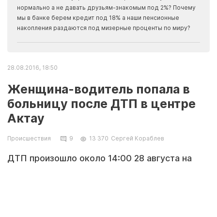
Apma
нормально а не давать друзьям-знакомым под 2%? Почему
прогн
мы в банке берем кредит под 18% а наши пенсионные
накопления раздаются под мизерные проценты по миру?
28.08.2016, 18:50
Женщина-водитель попала в
больницу после ДТП в центре
Актау
Происшествия
9
13 370
Сергей Кораблев
ДТП произошло около 14:00 28 августа на
перекрестке между бизнес-центром
«Атриум», 26 и 27 микрорайонами.