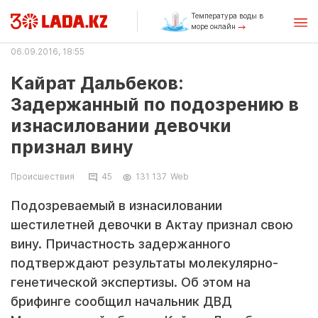
Температура воды в
море онлайн
06.09.2016, 18:55
Кайрат Дальбеков:
Задержанный по подозрению в
изнасиловании девочки
признал вину
Происшествия
45
131 137
Web
Подозреваемый в изнасиловании
шестилетней девочки в Актау признал свою
вину. Причастность задержанного
подтверждают результаты молекулярно-
генетической экспертизы. Об этом на
брифинге сообщил начальник ДВД