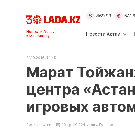
469.93
541.
Ақтау және
Манғыстау
Новости Актау
жаңалықтары
31.10.2016, 14:45
Марат Тойжан:
центра «Астан
игровых авто
Происшествия
16
20 624
Ирина Гончарова