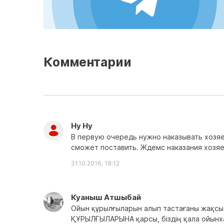
Комментарии
Ну Ну
В первую очередь нужно наказывать хозяе
сможет поставить. Ждемс наказания хозя
31.10.2016, 18:12
Куаныш Атшыбай
Ойын құрылғыларын алып тастағаны жақсы 
ҚҰРЫЛҒЫЛАРЫНА қарсы, біздің қала ойынха