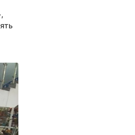
,
пять