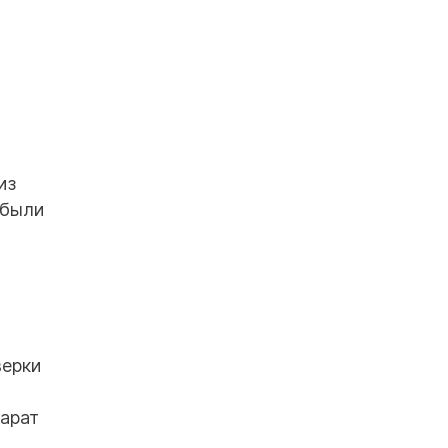
из
 были
верки
Марат