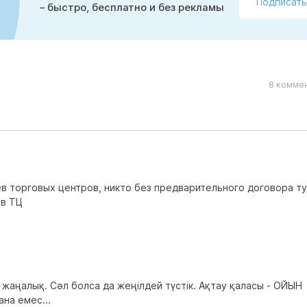
Подписать
– быстро, бесплатно и без рекламы
8 коммен
в торговых центров, никто без предварительного договора ту
ев ТЦ
жаңалық. Сәл болса да жеңілдей түстік. Ақтау қаласы - ОЙЫН
на емес...