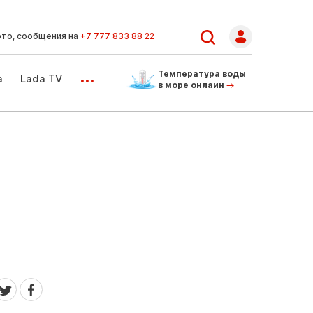
ото, сообщения на
+7 777 833 88 22
...
Температура воды
а
Lada TV
в море онлайн