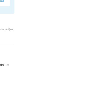
ся
тарий(ев)
да не