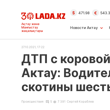
471.98
543.
Ақтау және
Манғыстау
Новости Актау
жаңалықтары
27.10.2021, 17:22
ДТП с коровой
Актау: Водите
скотины шесть
Происшествия
5
7 391
Сергей Кораблев