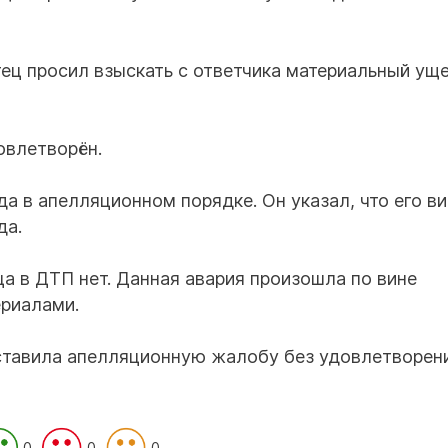
ец просил взыскать с ответчика материальный уще
овлетворён.
 в апелляционном порядке. Он указал, что его ви
да.
ца в ДТП нет. Данная авария произошла по вине
ериалами.
ставила апелляционную жалобу без удовлетворен
0
0
0