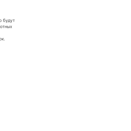
о будут
вотных
ок.