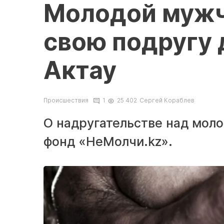
Молодой мужч
свою подругу 
Актау
Происшествия
1
25 402
Сергей Кораблев
О надругательстве над мол
фонд «НеМолчи.kz».