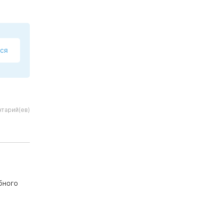
ся
тарий(ев)
бного