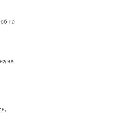
рб на
на не
ия,