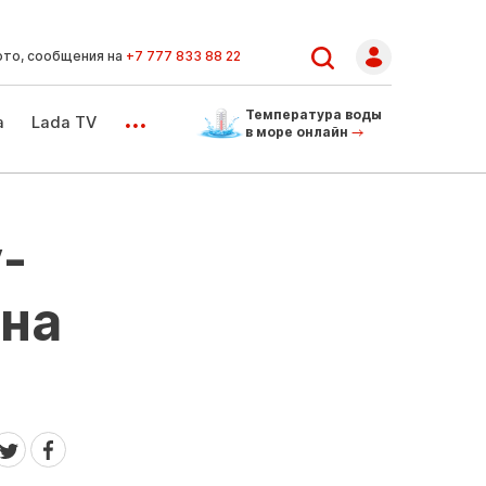
ото, сообщения на
+7 777 833 88 22
...
Температура воды
а
Lada TV
в море онлайн
-
ина