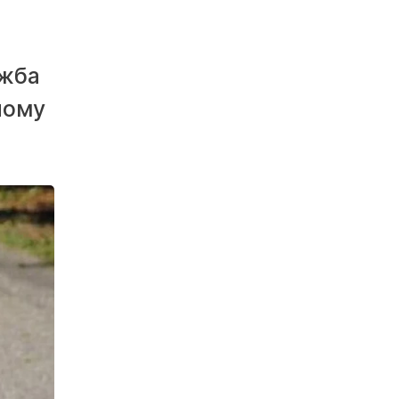
ужба
ному