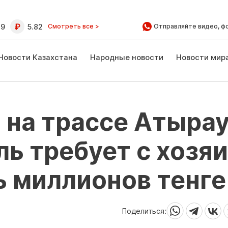
39
5.82
Смотреть все >
Отправляйте видео, ф
Новости Казахстана
Народные новости
Новости мир
 на трассе Атырау
ль требует с хозя
 миллионов тенге
Поделиться: