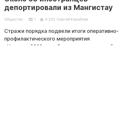
депортировали из Мангистау
Общество
1
4 333
Сергей Кораблев
Стражи порядка подвели итоги оперативно-
профилактического мероприятия
«Нелегал-2022», сообщили в пресс-службе
департамента полиции региона.