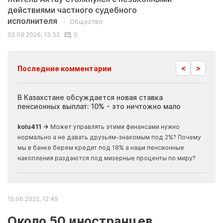
действиями частного судебного
исполнителя
Общество
02.08.2026, 13:32
0
<
>
Последние комментарии
ия
В Казахстане обсуждается новая ставка
Иноп
пенсионных выплат: 10% - это ничтожно мало
журн
скры
kolu411 →
Может управлять этими финансами нужно
Apma
нормально а не давать друзьям-знакомым под 2%? Почему
прогн
мы в банке берем кредит под 18% а наши пенсионные
накопления раздаются под мизерные проценты по миру?
15.06.2022, 12:49
Около 50 иностранцев