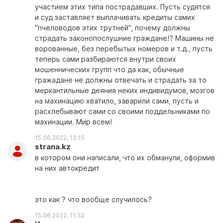
участием этих типа пострадавших. Пусть судятся
и суд заставляет выплачивать кредиты самих
"пчеловодов этих трутней", почему должны
страдать законопослушние граждане!? Машины не
ворованные, без перебытых номеров и т.д., пусть
теперь сами разбираются внутри своих
мошеннических групп что да как, обычные
гражадане не должны отвечать и страдать за то
меркантильные деяния неких индивидумов, мозгов
на махинацию хватило, заварили сами, пусть и
расхлебывают сами со своими поддельниками по
махинации. Мир всем!
15.06.2022, 13:15
strana.kz
в котором они написали, что их обманули, оформив
на них автокредит
это как ? что вообще случилось?
15.06.2022, 11:32