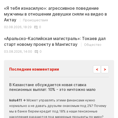
«Я тебя изнасилую»: агрессивное поведение
мужчины в отношении девушки сняли на видео в
Актау
Происшествия
02.08.2026, 18:29
0
«Аральско-Каспийская магистраль»: Токаев дал
старт новому проекту в Мангистау
Общество
03.08.2026, 14:00
0
<
>
Последние комментарии
ия
В Казахстане обсуждается новая ставка
Иноп
пенсионных выплат: 10% - это ничтожно мало
журн
скры
kolu411 →
Может управлять этими финансами нужно
Apma
нормально а не давать друзьям-знакомым под 2%? Почему
прогн
мы в банке берем кредит под 18% а наши пенсионные
накопления раздаются под мизерные проценты по миру?