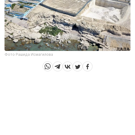
Фото Рашида Исмагилова