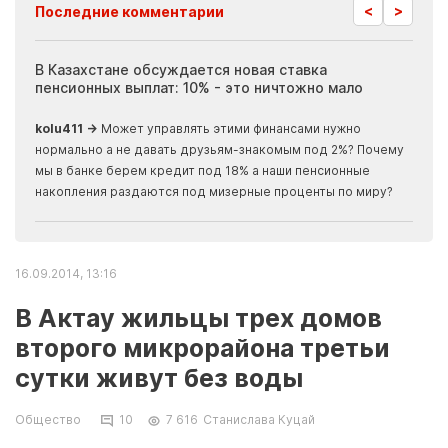
<
>
Последние комментарии
ия
В Казахстане обсуждается новая ставка
Иноп
пенсионных выплат: 10% - это ничтожно мало
журн
скры
kolu411 →
Может управлять этими финансами нужно
Apma
нормально а не давать друзьям-знакомым под 2%? Почему
прогн
мы в банке берем кредит под 18% а наши пенсионные
накопления раздаются под мизерные проценты по миру?
16.09.2014, 13:16
В Актау жильцы трех домов
второго микрорайона третьи
сутки живут без воды
Общество
10
7 616
Станислава Куцай