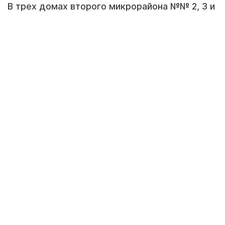
В трех домах второго микрорайона №№ 2, 3 и
73 третьи сутки нет абсолютно никакой воды.
Жители говорят, что устали терпеть, как
коммунальные службы перекладывают друг
на друга ответственность. В «Каспий жылу, су
арнасы» жильцам отвечают, что виноват,
скорее всего, ПКСК. В компании,
обслуживающей эти дома, считают наоборот.
Между тем, люди не могут ни искупать
детей, ни приготовить еду, ни убраться в
квартире.