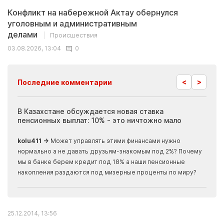
Конфликт на набережной Актау обернулся
уголовным и административным
делами
Происшествия
03.08.2026, 13:04
0
<
>
Последние комментарии
ия
В Казахстане обсуждается новая ставка
Иноп
пенсионных выплат: 10% - это ничтожно мало
журн
скры
kolu411 →
Может управлять этими финансами нужно
Apma
нормально а не давать друзьям-знакомым под 2%? Почему
прогн
мы в банке берем кредит под 18% а наши пенсионные
накопления раздаются под мизерные проценты по миру?
25.12.2014, 13:56