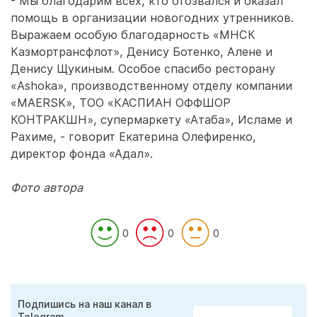
- Мы благодарим всех, кто отозвался и оказал
помощь в организации новогодних утренников.
Выражаем особую благодарность «МНСК
Казмортрансфлот», Денису Ботенко, Алене и
Денису Щукиным. Особое спасибо ресторану
«Ashoka», производственному отделу компании
«MAERSK», ТОО «КАСПИАН ОФФШОР
КОНТРАКШН», супермаркету «Атаба», Исламе и
Рахиме, - говорит Екатерина Олефиренко,
директор фонда «Адал».
Фото автора
0
0
0
Подпишись на наш канал в
Telegram