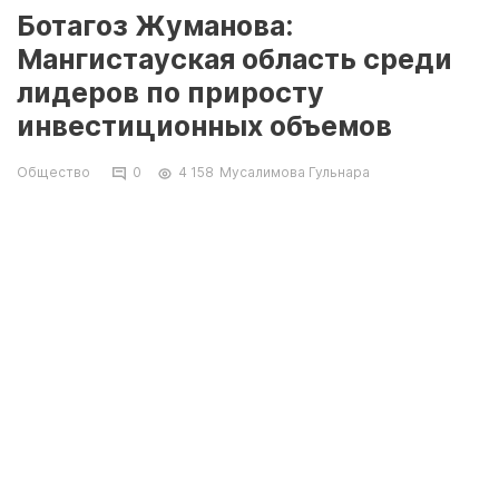
Ботагоз Жуманова:
Мангистауская область среди
лидеров по приросту
инвестиционных объемов
Общество
0
4 158
Мусалимова Гульнара
Мангистауская область среди лидеров по
приросту инвестиционных объемов, -
сообщила корреспонденту «Лады»
представитель аналитической службы
Ranking.kz Ботагоз Жуманова.