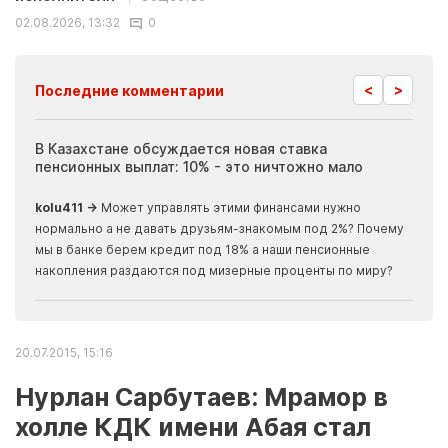
02.08.2026, 13:32
0
<
>
Последние комментарии
ия
В Казахстане обсуждается новая ставка
Иноп
пенсионных выплат: 10% - это ничтожно мало
журн
скры
kolu411 →
Может управлять этими финансами нужно
Apma
нормально а не давать друзьям-знакомым под 2%? Почему
прогн
мы в банке берем кредит под 18% а наши пенсионные
накопления раздаются под мизерные проценты по миру?
20.07.2015, 15:16
Нурлан Сарбутаев: Мрамор в
холле КДК имени Абая стал