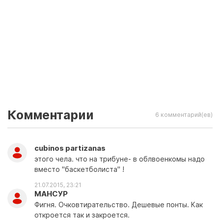
Комментарии
6 комментарий(ев)
cubinos partizanas
этого чела. что на трибуне- в облвоенкомы надо
вместо "баскетболиста" !
21.07.2015, 23:21
МАНСУР
Фигня. Очковтирательство. Дешевые понты. Как
откроется так и закроется.