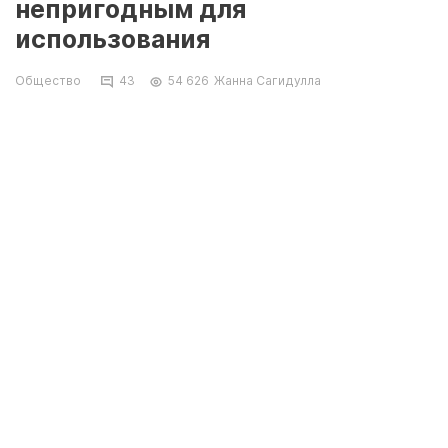
непригодным для
использования
Общество
43
54 626
Жанна Сагидулла
Заместитель руководителя подрядной
организации, занимающейся ремонтом в КДК
имени Абая, Нурлан Сарбутаев, рассказал,
что мрамор в холле дворца культуры был
заменен из-за его непригодности в
использовании.