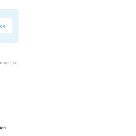
ся
тарий(ев)
дин