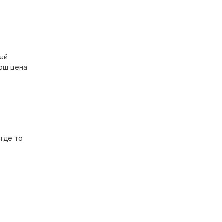
оей
рош цена
,где то