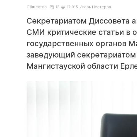
Общество
13
17 015
Игорь Нестеров
Секретариатом Диссовета а
СМИ критические статьи в 
государственных органов Ма
заведующий секретариатом
Мангистауской области Ерл