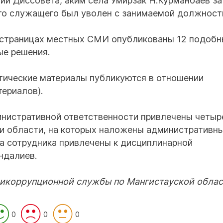
ии Диссовета, аким села Умирзак Н.Курманбаев за
о служащего был уволен с занимаемой должност
а страницах местных СМИ опубликованы 12 подоб
ые решения.
ритические материалы публикуются в отношении
териалов).
инистративной ответственности привлечены четыр
и области, на которых наложены административн
ва сотрудника привлечены к дисциплинарной
ндалиев.
тикоррупционной службы по Мангистауской обла
0
0
0