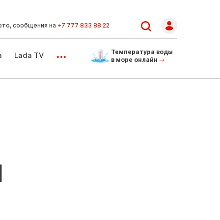
ото, сообщения на
+7 777 833 88 22
...
Температура воды
а
Lada TV
в море онлайн
И