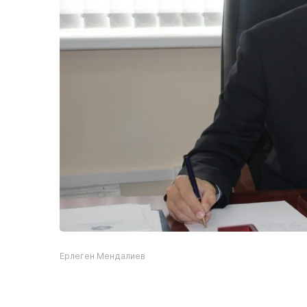
Ерлеген Мендалиев