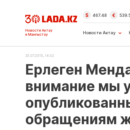
467.48
539.
Ақтау және
Манғыстау
Новости Актау
жаңалықтары
25.07.2015, 14:32
Ерлеген Менд
внимание мы 
опубликованн
обращениям ж