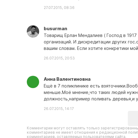
27.07.2015, 08:36
busurman
Товарищ Ерлан Мендалиев ( Господ в 1917 
организаций. И дискредитации других гос.
вашим словам. Если хотите конкретики мой 
26.07.2015, 20:53
Анна Валентиновна
Ещё в 7 поликлинике есть взяточники.Вооб
меньше.Моё мнение,что таких людей нужн
должность,например поливать деревья,и у
26.07.2015, 14:17
Комментарии могут оставлять только зарегистрированны
комментариев не имеет отношения к редакционной полит
комментариев, оставляемых пользователями сайта.