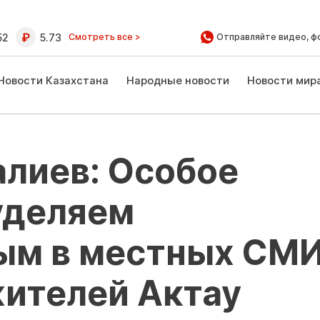
52
5.73
Смотреть все >
Отправляйте видео, ф
Новости Казахстана
Народные новости
Новости мир
алиев: Особое
уделяем
ым в местных СМ
ителей Актау