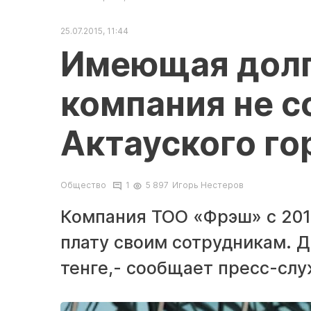
25.07.2015, 11:44
Имеющая долг
компания не с
Актауского го
Общество
1
5 897
Игорь Нестеров
Компания ТОО «Фрэш» с 201
плату своим сотрудникам. Д
тенге,- сообщает пресс-слу