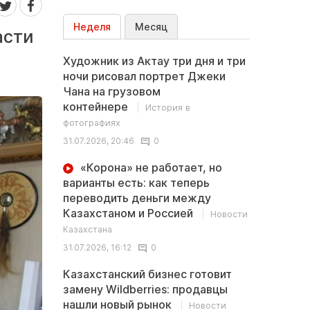
Неделя
Месяц
асти
Художник из Актау три дня и три
ночи рисовал портрет Джеки
Чана на грузовом
контейнере
История в
фотографиях
31.07.2026, 20:46
0
«Корона» не работает, но
варианты есть: как теперь
переводить деньги между
Казахстаном и Россией
Новости
Казахстана
31.07.2026, 16:12
0
Казахстанский бизнес готовит
замену Wildberries: продавцы
нашли новый рынок
Новости