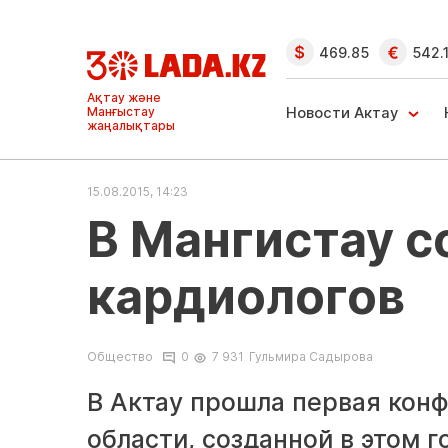
469.85
542.
Ақтау және
Манғыстау
Новости Актау
жаңалықтары
15.08.2015, 14:23
В Мангистау 
кардиологов
Общество
0
7 931
Гульмира Садырова
В Актау прошла первая кон
области, созданной в этом г