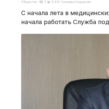
Общество
3
9 416
Гульмира Садырова
С начала лета в медицински
начала работать Служба по