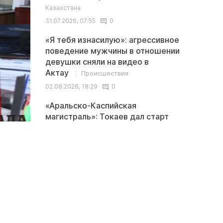
Казахстана
31.07.2026, 07:55
0
«Я тебя изнасилую»: агрессивное
поведение мужчины в отношении
девушки сняли на видео в
Актау
Происшествия
02.08.2026, 18:29
0
«Аральско-Каспийская
магистраль»: Токаев дал старт
новому проекту в
Мангистау
Общество
03.08.2026, 14:00
0
Последние
<
>
комментарии
В Казахстане обсуждается новая
Иноплан