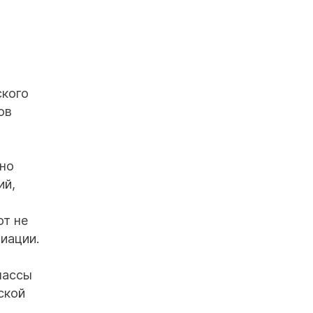
ского
ов
чно
ий,
ют не
иации.
лассы
ской