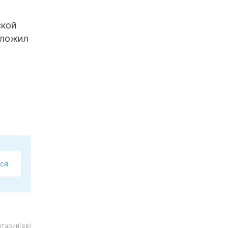
ской
дложил
.
ся
тарий(ев)