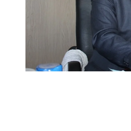
Алмабек Бисен