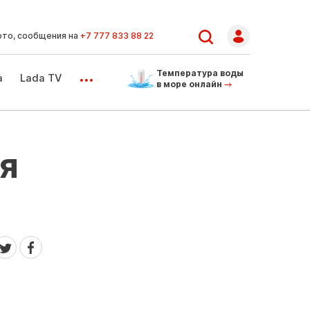
ото, сообщения на
+7 777 833 88 22
...
Температура воды
а
Lada TV
в море онлайн
я