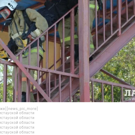
аже||news_pic_more|