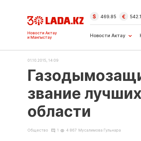
469.85
542.
Ақтау және
Манғыстау
Новости Актау
жаңалықтары
01.10.2015, 14:09
Газодымозащи
звание лучших
области
Общество
1
4 867
Мусалимова Гульнара