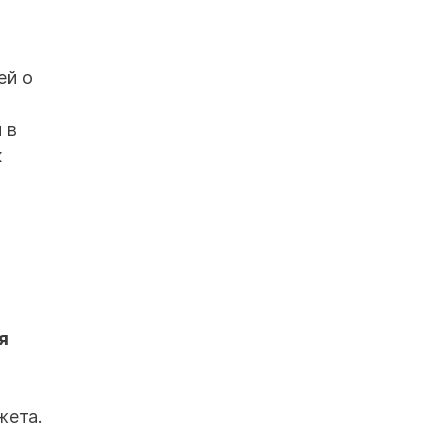
ей о
 в
к
я
жета.