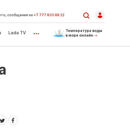
ото, сообщения на
+7 777 833 88 22
...
Температура воды
а
Lada TV
в море онлайн
а