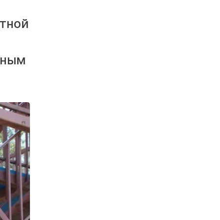
итной
ьным