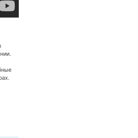
ы
нии.
бные
рах.