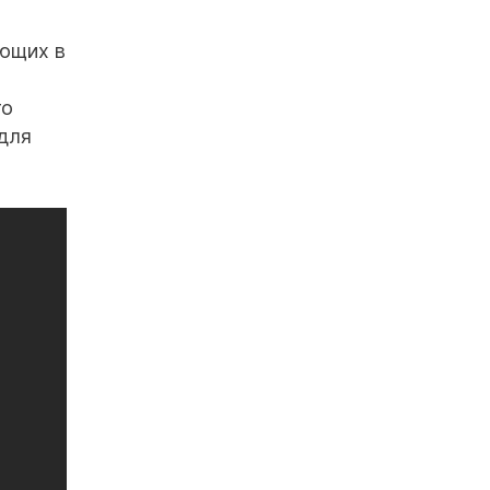
яющих в
то
для