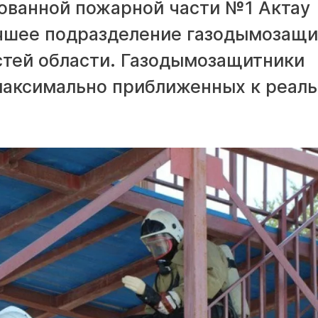
ованной пожарной части №1 Актау
учшее подразделение газодымозащ
тей области. Газодымозащитники
 максимально приближенных к реал