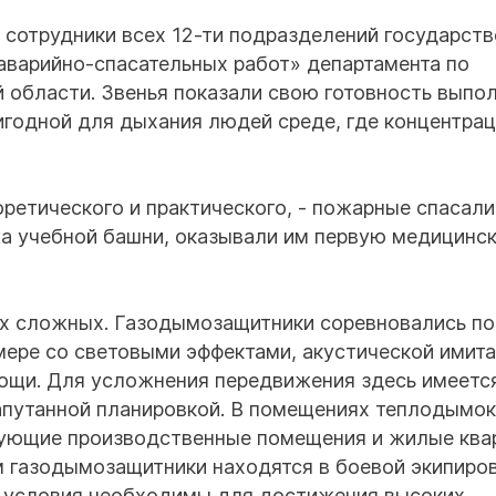
 сотрудники всех 12-ти подразделений государств
варийно-спасательных работ» департамента по
 области. Звенья показали свою готовность выпо
игодной для дыхания людей среде, где концентра
оретического и практического, - пожарные спасали
жа учебной башни, оказывали им первую медицинс
х сложных. Газодымозащитники соревновались по
мере со световыми эффектами, акустической имит
мощи. Для усложнения передвижения здесь имеетс
запутанной планировкой. В помещениях теплодымо
рующие производственные помещения и жилые ква
ом газодымозащитники находятся в боевой экипиро
 условия необходимы для достижения высоких