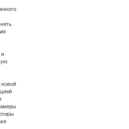
енного
лнять
ция
 и
кую
 новой
ацией
я
камеры
ртиры
вке