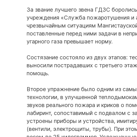
За звание лучшего звена ГДЗС боролись
учреждения «Служба пожаротушения и а
чрезвычайным ситуациям Мангистауской
поставленные перед ними задачи в непр
угарного газа превышает норму.
Состязание состояло из двух этапов: те
выносили пострадавших с третьего эта
помощь.
Второе упражнение было одним из самы
технологии, в улучшенной теплодымока
звуков реального пожара и криков о по
лабиринт, сопоставимый с подвалом с 
устроены приборы и устройства, имити
(вентили, электрощиты, трубы). При эт
весом до 25 килограммов. Усложненные