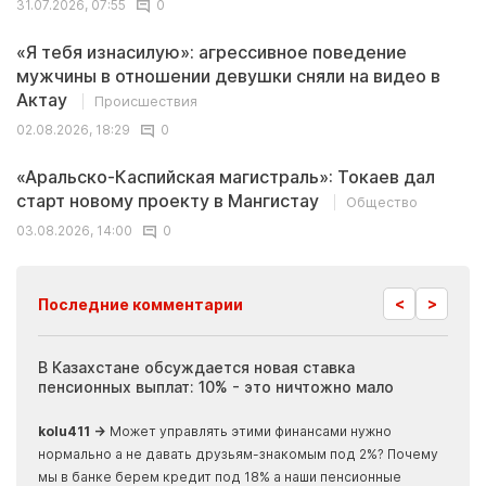
31.07.2026, 07:55
0
«Я тебя изнасилую»: агрессивное поведение
мужчины в отношении девушки сняли на видео в
Актау
Происшествия
02.08.2026, 18:29
0
«Аральско-Каспийская магистраль»: Токаев дал
старт новому проекту в Мангистау
Общество
03.08.2026, 14:00
0
<
>
Последние комментарии
ия
В Казахстане обсуждается новая ставка
Иноп
пенсионных выплат: 10% - это ничтожно мало
журн
скры
kolu411 →
Может управлять этими финансами нужно
Apma
нормально а не давать друзьям-знакомым под 2%? Почему
прогн
мы в банке берем кредит под 18% а наши пенсионные