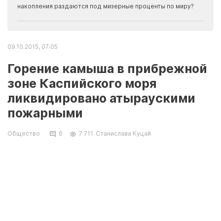
накопления раздаются под мизерные проценты по миру?
09.10.2015, 07:05
Горение камыша в прибрежной
зоне Каспийского моря
ликвидировано атыраускими
пожарными
Общество
6
7 711
Станислава Куцай
Пожарные Атырауской области
ликвидировали горение камыша в
прибрежной зоне Каспийского моря. Об этом
сообщили в пресс-службе Комитета по ЧС
МВД РК.