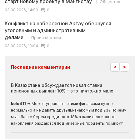
старт новому проекту в Мангистау
Общество
03.08.2026, 14:00
0
Конфликт на набережной Актау обернулся
уголовным и административным
делами
Происшествия
03.08.2026, 13:04
0
<
>
Последние комментарии
ия
В Казахстане обсуждается новая ставка
Иноп
пенсионных выплат: 10% - это ничтожно мало
журн
скры
kolu411 →
Может управлять этими финансами нужно
Apma
нормально а не давать друзьям-знакомым под 2%? Почему
прогн
мы в банке берем кредит под 18% а наши пенсионные
накопления раздаются под мизерные проценты по миру?