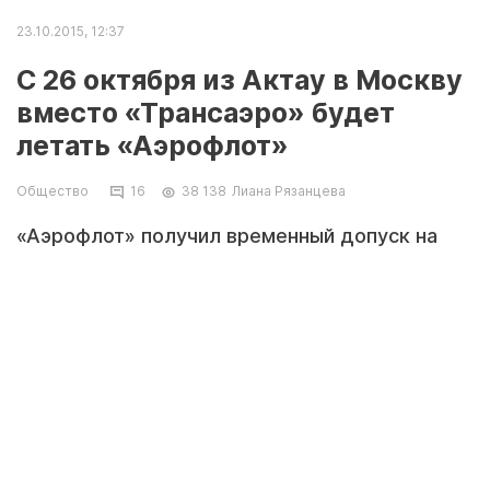
23.10.2015, 12:37
С 26 октября из Актау в Москву
вместо «Трансаэро» будет
летать «Аэрофлот»
Общество
16
38 138
Лиана Рязанцева
«Аэрофлот» получил временный допуск на
осуществление перевозок по маршрутам
«Трансаэро» из Москвы в Казахстан.