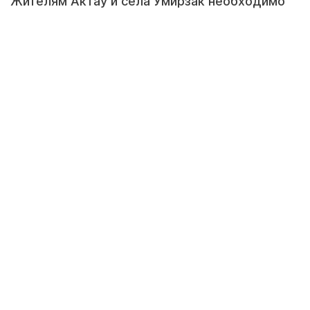
Жителям Актау и села Умирзак необходимо
провести обязательную регистрацию
домашних животных и получить ветеринарный
паспорт. В противном случае предусмотрены
штрафы. Об этом сообщили в Актауском
городском отделе предпринимательства,
сельского хозяйства и ветеринарии.