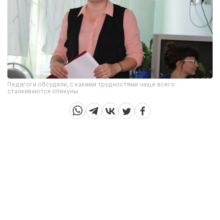
Педагоги обсудили, с какими трудностями чаще всего
сталкиваются опекуны