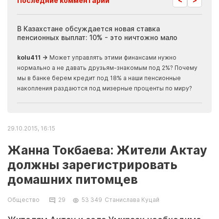
Последние комментарии
ия
В Казахстане обсуждается новая ставка
Иноп
пенсионных выплат: 10% - это ничтожно мало
журн
скры
kolu411 →
Может управлять этими финансами нужно
Apma
нормально а не давать друзьям-знакомым под 2%? Почему
прогн
мы в банке берем кредит под 18% а наши пенсионные
накопления раздаются под мизерные проценты по миру?
29.10.2015, 16:15
Жанна Токбаева: Жители Актау
должны зарегистрировать
домашних питомцев
Общество
29
53 349
Станислава Куцай