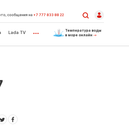
ото, сообщения на
+7 777 833 88 22
...
Температура воды
а
Lada TV
в море онлайн
7