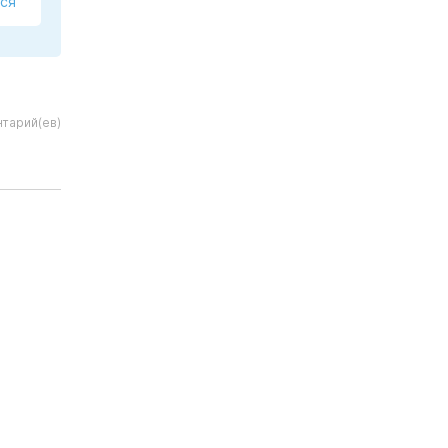
ся
тарий(ев)