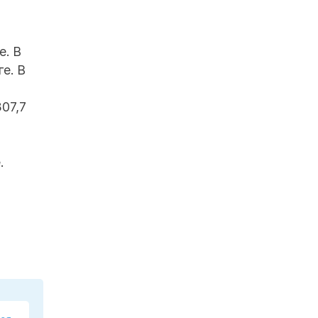
е. В
е. В
»
307,7
.