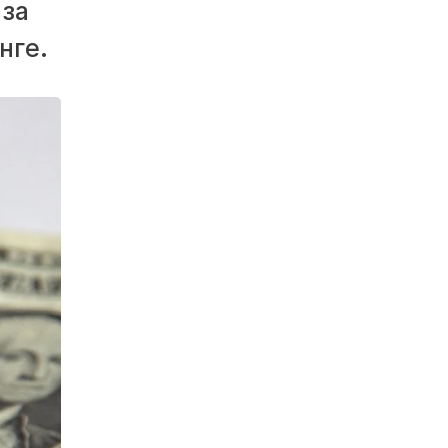
 за
нге.