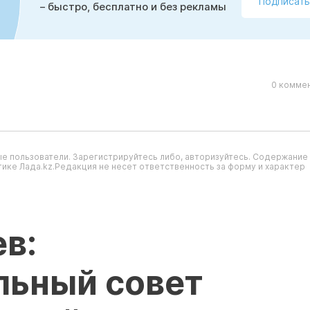
Подписать
– быстро, бесплатно и без рекламы
0 коммен
е пользователи. Зарегистрируйтесь либо, авторизуйтесь. Содержание
ике Лада.kz.Редакция не несет ответственность за форму и характер
в:
льный совет