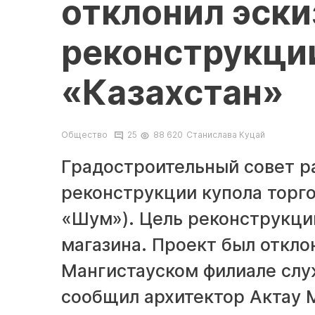
отклонил эски
реконструкци
«Казахстан»
Общество
25
88 620
Станислава Куцай
Градостроительный совет р
реконструкции купола торго
«Шум»). Цель реконструкци
магазина. Проект был откло
Мангистауском филиале сл
сообщил архитектор Актау 