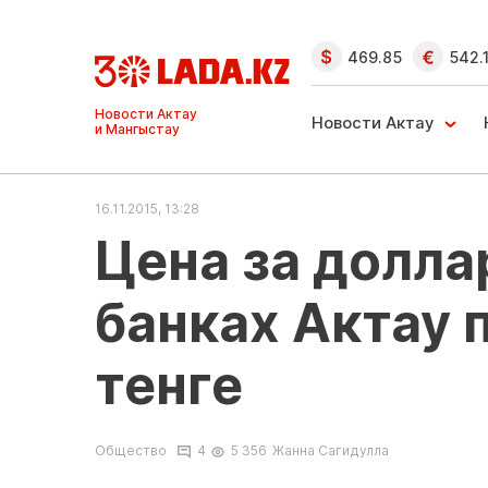
469.85
542.
Ақтау және
Манғыстау
Новости Актау
жаңалықтары
16.11.2015, 13:28
Цена за долла
банках Актау 
тенге
Общество
4
5 356
Жанна Сагидулла