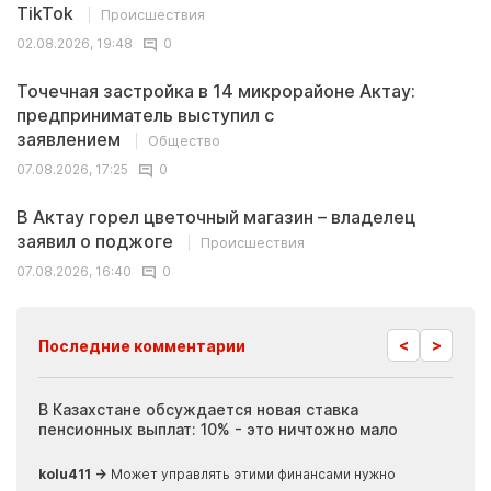
TikTok
Происшествия
02.08.2026, 19:48
0
Точечная застройка в 14 микрорайоне Актау:
предприниматель выступил с
заявлением
Общество
07.08.2026, 17:25
0
В Актау горел цветочный магазин – владелец
заявил о поджоге
Происшествия
07.08.2026, 16:40
0
<
>
Последние комментарии
ия
В Казахстане обсуждается новая ставка
Иноп
пенсионных выплат: 10% - это ничтожно мало
журн
скры
kolu411 →
Может управлять этими финансами нужно