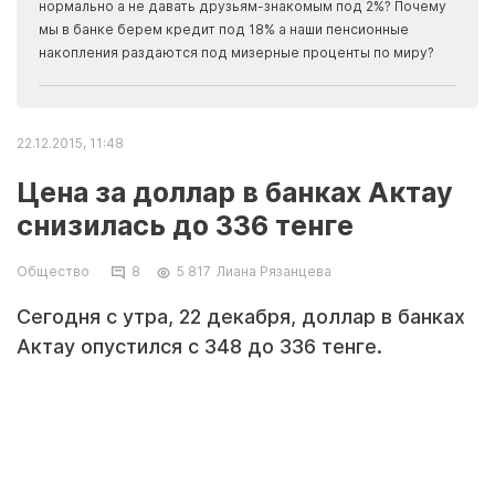
Apma
нормально а не давать друзьям-знакомым под 2%? Почему
прогн
мы в банке берем кредит под 18% а наши пенсионные
накопления раздаются под мизерные проценты по миру?
22.12.2015, 11:48
Цена за доллар в банках Актау
снизилась до 336 тенге
Общество
8
5 817
Лиана Рязанцева
Сегодня с утра, 22 декабря, доллар в банках
Актау опустился с 348 до 336 тенге.