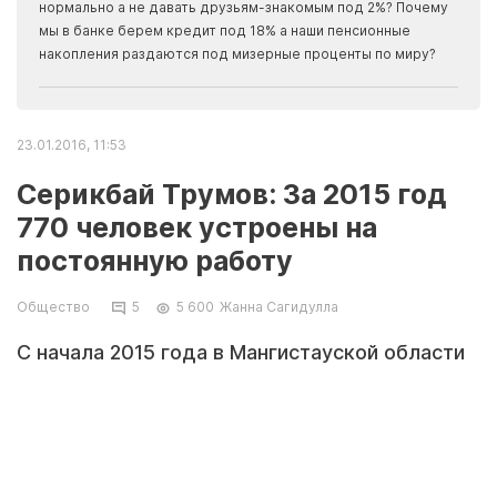
Apma
нормально а не давать друзьям-знакомым под 2%? Почему
прогн
мы в банке берем кредит под 18% а наши пенсионные
накопления раздаются под мизерные проценты по миру?
23.01.2016, 11:53
Серикбай Трумов: За 2015 год
770 человек устроены на
постоянную работу
Общество
5
5 600
Жанна Сагидулла
С начала 2015 года в Мангистауской области
создано 8 920 новых рабочих мест. В Актау на
постоянную работу приняты 770 человек,
подавших заявку, как безработные.
Общественными работами стали заниматься