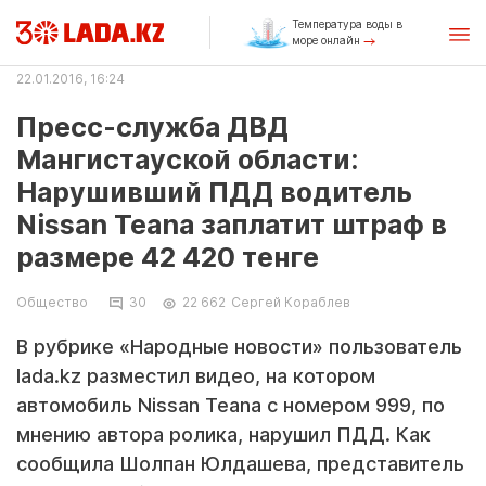
Температура воды в
море онлайн
22.01.2016, 16:24
Пресс-служба ДВД
Мангистауской области:
Нарушивший ПДД водитель
Nissan Teana заплатит штраф в
размере 42 420 тенге
Общество
30
22 662
Сергей Кораблев
В рубрике «Народные новости» пользователь
lada.kz разместил видео, на котором
автомобиль Nissan Teana с номером 999, по
мнению автора ролика, нарушил ПДД. Как
сообщила Шолпан Юлдашева, представитель