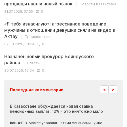
продавцы нашли новый рынок
Новости Казахстана
31.07.2026, 07:55
0
«Я тебя изнасилую»: агрессивное поведение
мужчины в отношении девушки сняли на видео в
Актау
Происшествия
02.08.2026, 18:29
0
Назначен новый прокурор Бейнеуского
района
Власть
30.07.2026, 19:04
0
<
>
Последние комментарии
ия
В Казахстане обсуждается новая ставка
Иноп
пенсионных выплат: 10% - это ничтожно мало
журн
скры
kolu411 →
Может управлять этими финансами нужно