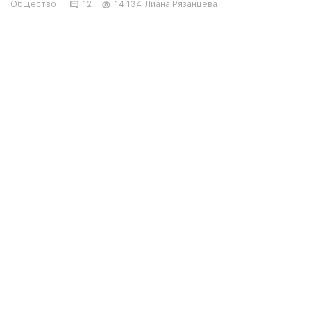
Общество
12
14 134
Лиана Рязанцева
Предприниматели Актау заявили, что
основной причиной дефицита газа является
сокращение объемов отгрузки газа на заводе.
На одной из заправок в 29 А микрорайоне. Фото автора