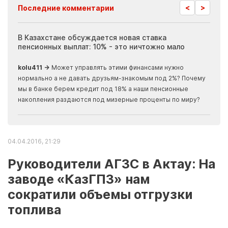
<
>
Последние комментарии
ия
В Казахстане обсуждается новая ставка
Иноп
пенсионных выплат: 10% - это ничтожно мало
журн
скры
kolu411 →
Может управлять этими финансами нужно
Apma
нормально а не давать друзьям-знакомым под 2%? Почему
прогн
мы в банке берем кредит под 18% а наши пенсионные
накопления раздаются под мизерные проценты по миру?
04.04.2016, 21:29
Руководители АГЗС в Актау: На
заводе «КазГПЗ» нам
сократили объемы отгрузки
топлива