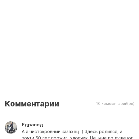
Комментарии
10 комментарий(ев)
Едрапед
А я чистокровный казахец :) Здесь родился, и
почти 50 лет прожил, хлопчик. Не, мне по душе юг