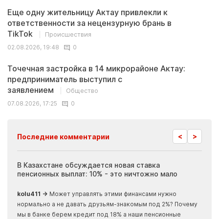
Еще одну жительницу Актау привлекли к
ответственности за нецензурную брань в
TikTok
Происшествия
02.08.2026, 19:48
0
Точечная застройка в 14 микрорайоне Актау:
предприниматель выступил с
заявлением
Общество
07.08.2026, 17:25
0
<
>
Последние комментарии
ия
В Казахстане обсуждается новая ставка
Иноп
пенсионных выплат: 10% - это ничтожно мало
журн
скры
kolu411 →
Может управлять этими финансами нужно
Apma
нормально а не давать друзьям-знакомым под 2%? Почему
прогн
мы в банке берем кредит под 18% а наши пенсионные