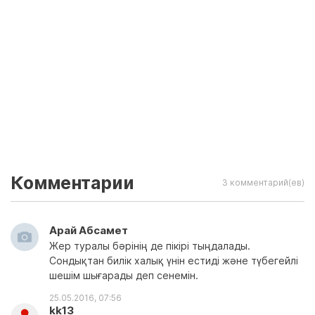
Комментарии
3 комментарий(ев)
Арай Абсамет
Жер туралы бәрінің де пікірі тыңдалады.
Сондықтан билік халық үнін естиді және түбегейлі
шешім шығарады деп сенемін.
25.05.2016, 07:56
kk13