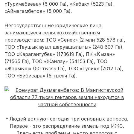
«Туркмебаева» (6 000 Га), «Кабак» (5223 Га),
«Аймагамбетов» (5 000 Га).
Негосударственные юридические лица,
занимающиеся сельскохозяйственным
производством: ТОО «Сенек» (2 млн 528 578 га),
ТОО «Таушык ауыл шаруашылыгы» (248 607 Га),
ТОО «Карагантубек» (173619 Га), ПК «Кызан»
(71565 Га), ТОО «Жайлау» (54153 Га), ТОО
«Жармыш» (50 тысяч Га), ТОО «Тулик» (7012 Га),
ТОО «Бибисара» (5 тысяч Га).
- Людей волнуют сегодня три основных вопроса.
Первое - это распределение земель под ИЖС.
Здесь есть проблемы, много вопросов о