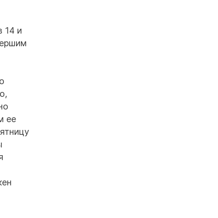
 14 и
вершим
о
о,
но
м ее
пятницу
ы
я
кен