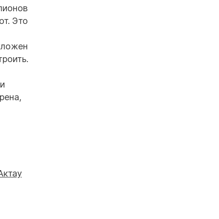
лионов
т. Это
 уложен
троить.
 и
рена,