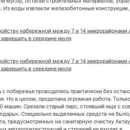
и мусор, остатки строительных материалов, убра
. Из воды извлекли железобетонные конструкции,
а с побережья проводились практически без остано
я. Но в целом, проделана огромная работа. Тольк
 машин. Срезали старый пирс, стоявший еще с со
лдары». Специально выделенных средств не было
та, предусмотренных на санитарную очистку Актау
вых металлоконструкций и строений не входит в