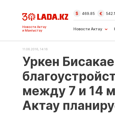
469.85
542.
Ақтау және
Манғыстау
Новости Актау
жаңалықтары
11.06.2016, 14:16
Уркен Бисакае
благоустройс
между 7 и 14
Актау планиру