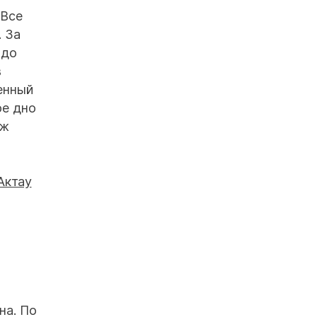
 Все
. За
 до
в
ленный
ое дно
яж
на. По