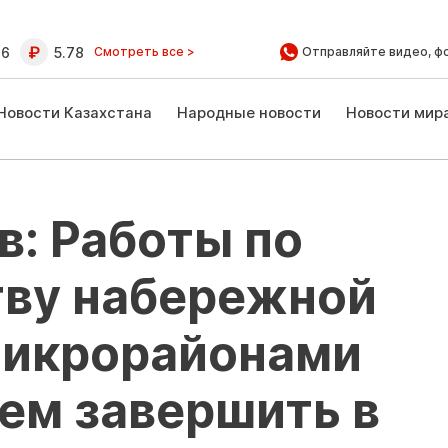
16
5.78
Смотреть все >
Отправляйте видео, ф
Новости Казахстана
Народные новости
Новости мир
в: Работы по
тву набережной
 микрорайонами
ем завершить в