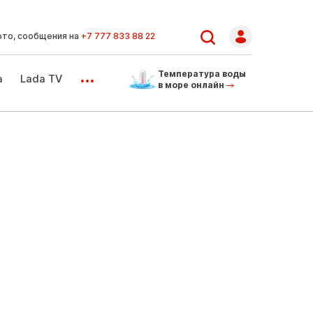
ото, сообщения на
+7 777 833 88 22
...
Температура воды
а
Lada TV
в море онлайн