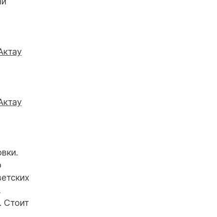
ли
вки.
о
ветских
,
. Стоит