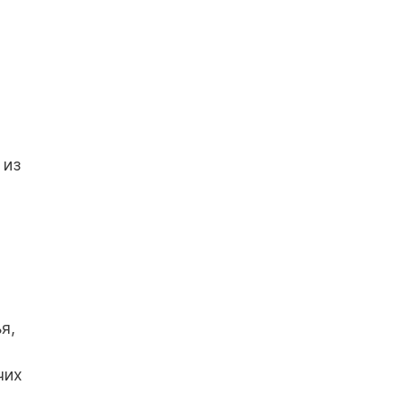
 из
я,
чих