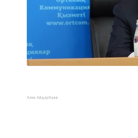
Алик Айдарбаев