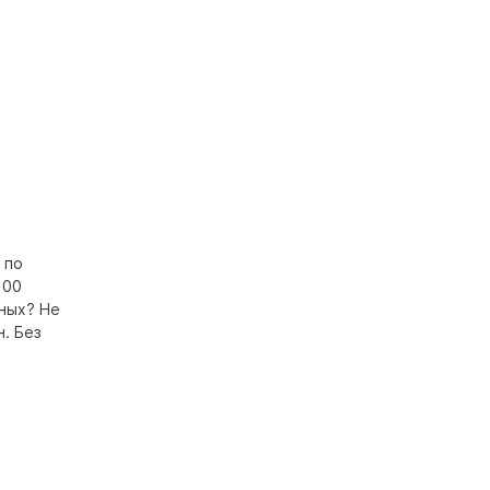
 по
100
ьных? Не
. Без