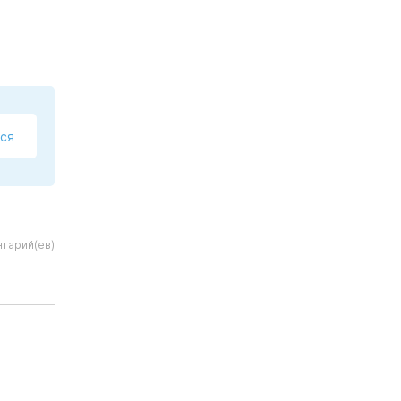
ся
тарий(ев)