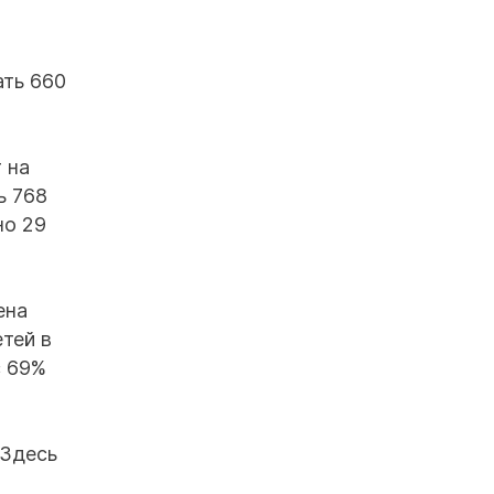
ать 660
 на
ь 768
но 29
ена
тей в
с 69%
 Здесь