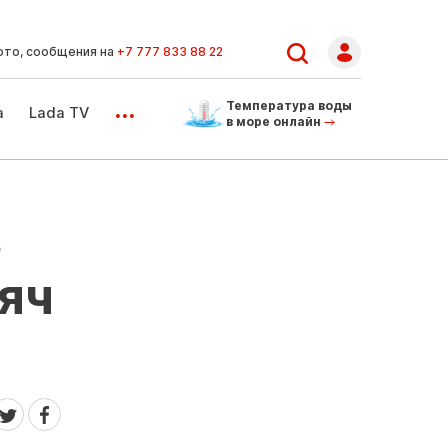
ото, сообщения на
+7 777 833 88 22
...
Температура воды
а
Lada TV
в море онлайн
в
сяч