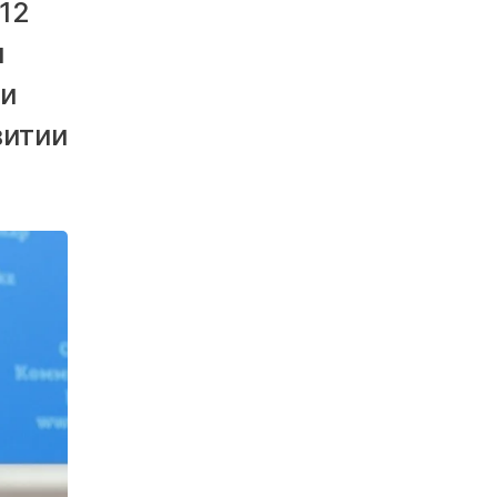
 12
ы
ти
витии