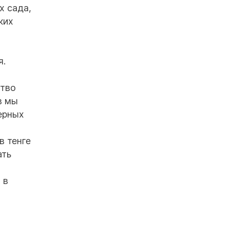
х сада,
ких
я.
ство
в мы
ерных
в тенге
ать
 в