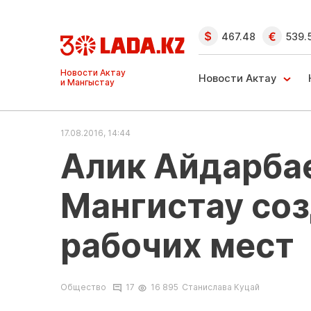
467.48
539.
Ақтау және
Манғыстау
Новости Актау
жаңалықтары
17.08.2016, 14:44
Алик Айдарбае
Мангистау соз
рабочих мест
Общество
17
16 895
Станислава Куцай