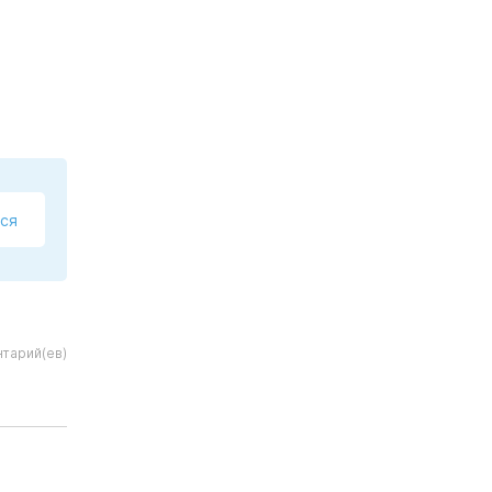
ся
тарий(ев)