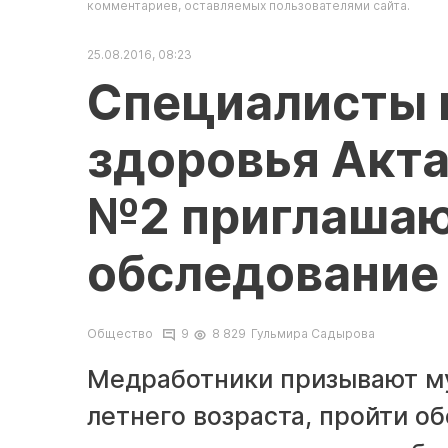
комментариев, оставляемых пользователями сайта.
25.08.2016, 08:23
Специалисты 
здоровья Акт
№2 приглашаю
обследование
Общество
9
8 829
Гульмира Садырова
Медработники призывают му
летнего возраста, пройти о