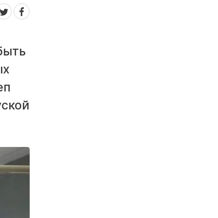
быть
ых
еп
уской