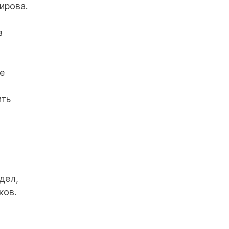
ирова.
в
е
ить
дел,
ков.