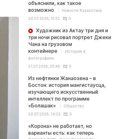
объяснили, как такое
возможно
Новости Казахстана
30.07.2026, 15:52
0
Художник из Актау три дня и
три ночи рисовал портрет Джеки
Чана на грузовом
контейнере
История в
фотографиях
31.07.2026, 20:46
0
Из нефтянки Жанаозена – в
Бостон: история мангистаусца,
изучающего искусственный
интеллект по программе
«Болашак»
Общество
30.07.2026, 14:02
0
«Корона» не работает, но
варианты есть: как теперь