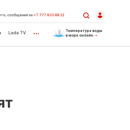
ото, сообщения на
+7 777 833 88 22
...
Температура воды
а
Lada TV
в море онлайн
ят