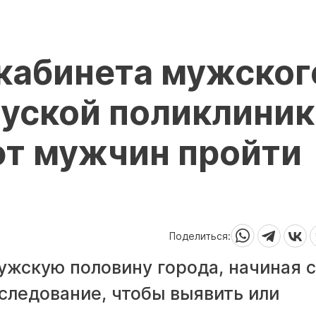
кабинета мужског
ауской поликлини
т мужчин пройти
Поделиться:
жскую половину города, начиная с
бследование, чтобы выявить или