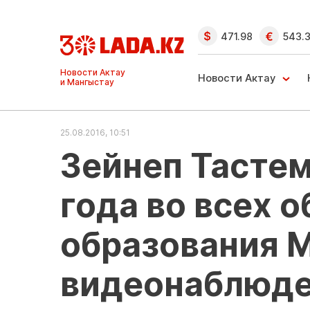
471.98
543.
Ақтау және
Манғыстау
Новости Актау
жаңалықтары
25.08.2016, 10:51
Зейнеп Тастем
года во всех 
образования М
видеонаблюд