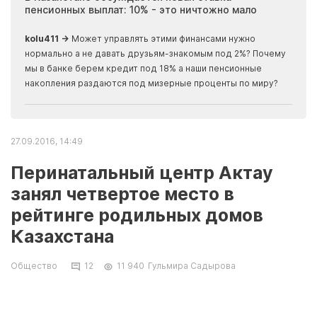
пенсионных выплат: 10% - это ничтожно мало
журн
скры
kolu411 →
Может управлять этими финансами нужно
Apma
нормально а не давать друзьям-знакомым под 2%? Почему
прогн
мы в банке берем кредит под 18% а наши пенсионные
накопления раздаются под мизерные проценты по миру?
27.09.2016, 14:49
Перинатальный центр Актау
занял четвертое место в
рейтинге родильных домов
Казахстана
Общество
12
11 940
Гульмира Садырова
Из 28 учреждений, вошедших в рейтинг
родильных домов Казахстана по итогам