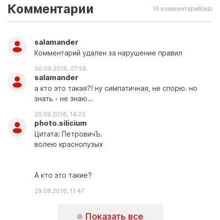
Комментарии
16 комментарий(ев)
salamander
Комментарий удален за нарушение правил
30.09.2016, 07:56
salamander
а кто это такая?! ну симпатичная, не спорю. но
знать - не знаю...
29.09.2016, 14:23
photo.silicium
Цитата: ПетровичЪ.
волею краснопузых
А кто это такие?
29.09.2016, 11:47
Показать все