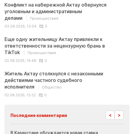
Конфликт на набережной Актау обернулся
уголовным и административным
делами
Происшествия
03.08.2026, 13:04
0
Еще одну жительницу Актау привлекли к
ответственности за нецензурную брань в
TikTok
Происшествия
02.08.2026, 19:48
0
Житель Актау столкнулся с незаконными
действиями частного судебного
исполнителя
Общество
02.08.2026, 13:32
0
<
>
Последние комментарии
ия
В Казахстане обсуждается новая ставка
Иноп