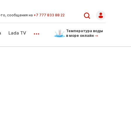
ото, сообщения на
+7 777 833 88 22
...
Температура воды
а
Lada TV
в море онлайн