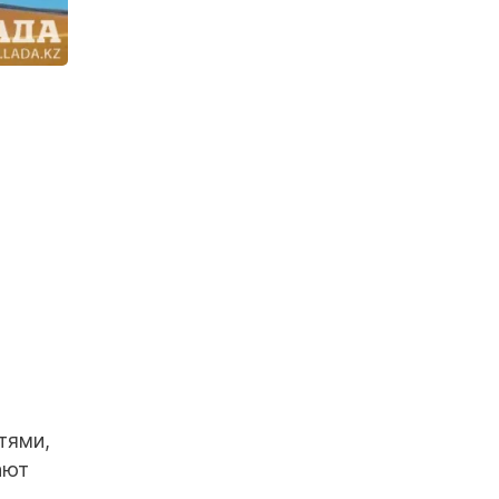
тями,
ают