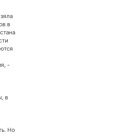
взяла
ов в
хстана
сти
яются
я, -
, в
ь. Но