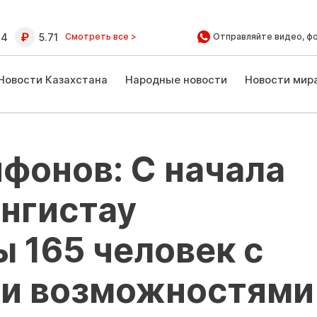
64
5.71
Смотреть все >
Отправляйте видео, ф
Новости Казахстана
Народные новости
Новости мир
фонов: С начала
ангистау
 165 человек с
и возможностями