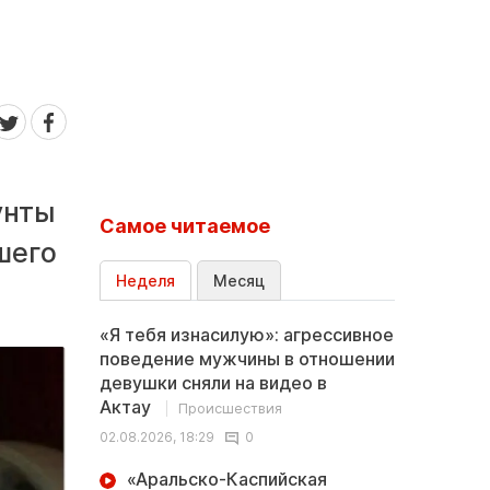
унты
Самое читаемое
шего
Неделя
Месяц
«Я тебя изнасилую»: агрессивное
поведение мужчины в отношении
девушки сняли на видео в
Актау
Происшествия
02.08.2026, 18:29
0
«Аральско-Каспийская