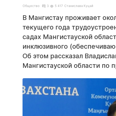
Общество
3
5 417
Станислава Куцай
В Мангистау проживает окол
текущего года трудоустроен
садах Мангистауской облас
инклюзивного (обеспечиваю
Об этом рассказал Владисла
Мангистауской области по п