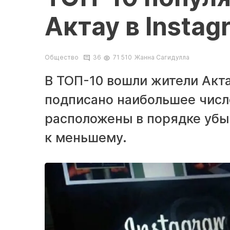
Актау в Instag
Общество
36
71 510
Жанна Сагидулла
В ТОП-10 вошли жители Акта
подписано наибольшее числ
расположены в порядке убы
к меньшему.