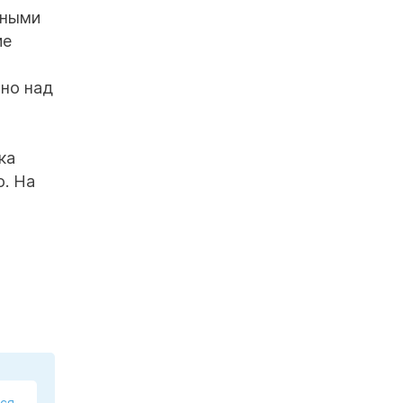
нными
ие
тно над
ка
ю. На
ся