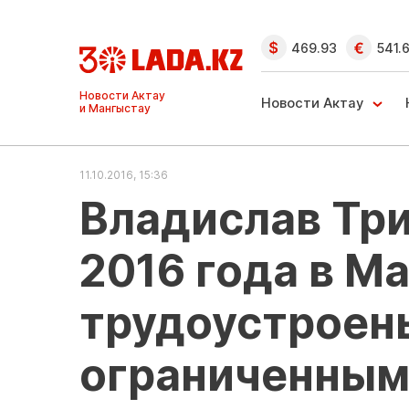
469.93
541.
Ақтау және
Манғыстау
Новости Актау
жаңалықтары
11.10.2016, 15:36
Владислав Три
2016 года в М
трудоустроены
ограниченным