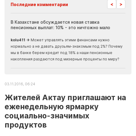
<
>
Последние комментарии
ия
В Казахстане обсуждается новая ставка
Иноп
пенсионных выплат: 10% - это ничтожно мало
журн
скры
kolu411 →
Может управлять этими финансами нужно
Apma
нормально а не давать друзьям-знакомым под 2%? Почему
прогн
мы в банке берем кредит под 18% а наши пенсионные
накопления раздаются под мизерные проценты по миру?
03.11.2016, 06:24
Жителей Актау приглашают на
еженедельную ярмарку
социально-значимых
продуктов