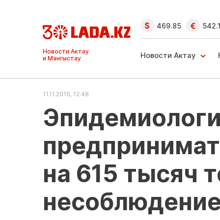
469.85
542.
Ақтау және
Манғыстау
Новости Актау
жаңалықтары
11.11.2016, 12:48
Эпидемиологи:
предпринимат
на 615 тысяч т
несоблюдение