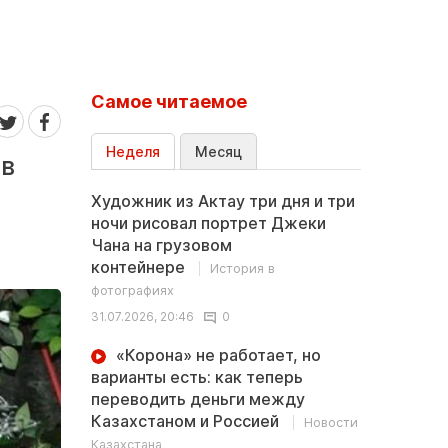
Самое читаемое
Неделя
Месяц
 в
Художник из Актау три дня и три
ночи рисовал портрет Джеки
Чана на грузовом
контейнере
История в
фотографиях
31.07.2026, 20:46
0
«Корона» не работает, но
варианты есть: как теперь
переводить деньги между
Казахстаном и Россией
Новости
Казахстана