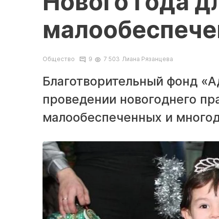
Нового года д
малообеспече
Общество
9
7 503
Лиана Рязанцева
Благотворительный фонд «А
проведении новогоднего пра
малообеспеченных и многод