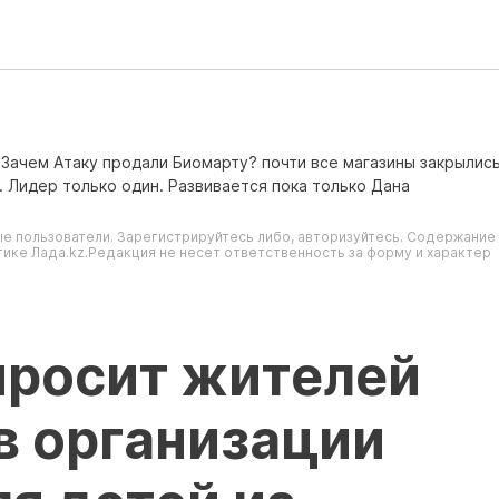
 Зачем Атаку продали Биомарту? почти все магазины закрылись
. Лидер только один. Развивается пока только Дана
е пользователи. Зарегистрируйтесь либо, авторизуйтесь. Содержание
ике Лада.kz.Редакция не несет ответственность за форму и характер
просит жителей
в организации