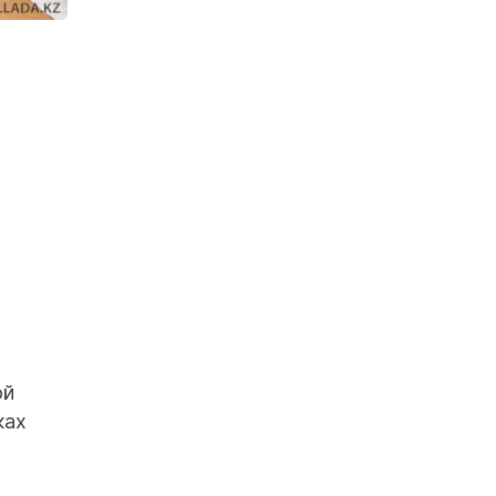
ой
ках