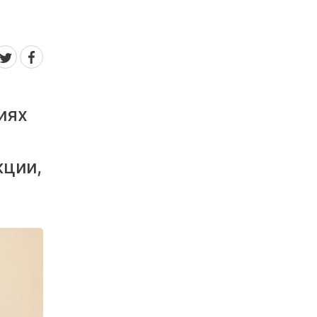
иях
кции,