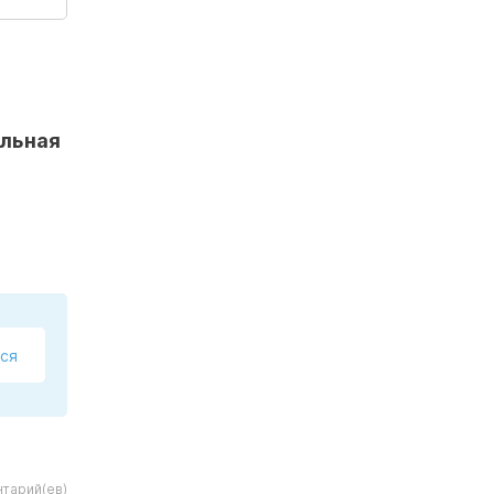
ольная
ся
нтарий(ев)