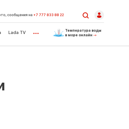
ото, сообщения на
+7 777 833 88 22
...
Температура воды
а
Lada TV
в море онлайн
и