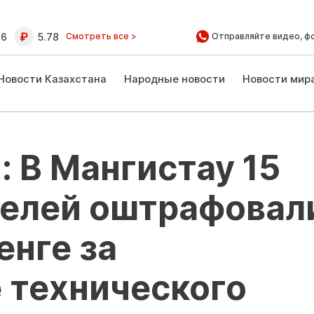
16
5.78
Смотреть все >
Отправляйте видео, ф
Новости Казахстана
Народные новости
Новости мир
 В Мангистау 15
елей оштрафовал
енге за
 технического