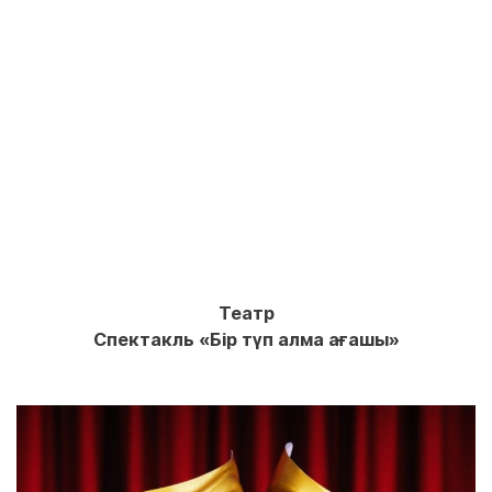
Театр
Спектакль «Бір түп алма ағашы»