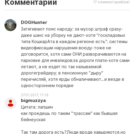
Комментарии
17 комментарий(ев)
DOGHunter
Затягивают пояс народу: за мусор штраф сразу-
даже шанс на уборку не дают-хотя "госкладовых
типа КошкарАта в каждом регионе есть"; системы
видеофиксации нарушения всюду-тоже не
договорится, хотя сами ОНИ разворачиваются на
парковке для инвалидов;за дороги плати-хотя сами
летают, а не ездят по так называемой
дорогегрейдеру; в пенсионную "дыру"
перечисляй, хотя ярды обналичивают...и везде в
одностороннем порядке
27.01.2017, 11:19
bigmuzzya
Цитата: лапшин
как проедешь по таким "трассам" как бывшая
бейнеуская
Так там дорога есть?Люди вроде кавыряются,но