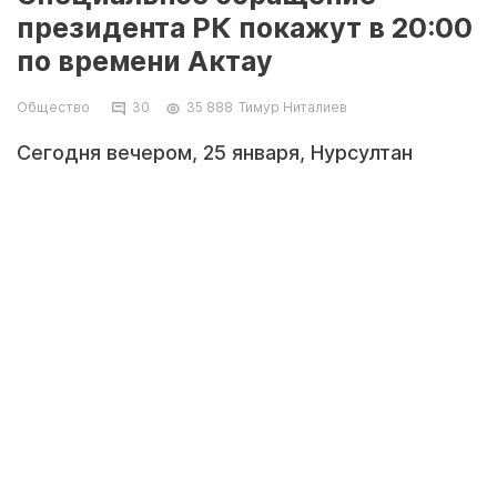
президента РК покажут в 20:00
по времени Актау
Общество
30
35 888
Тимур Ниталиев
Сегодня вечером, 25 января, Нурсултан
Назарбаев выступит со специальным
обращением к народу Казахстана. Об этом
сообщила пресс-служба Акорды на своей
странице в социальной сети Twitter.