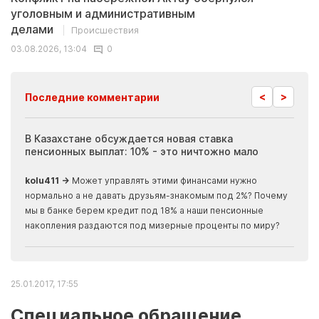
уголовным и административным
делами
Происшествия
03.08.2026, 13:04
0
<
>
Последние комментарии
ия
В Казахстане обсуждается новая ставка
Иноп
пенсионных выплат: 10% - это ничтожно мало
журн
скры
kolu411 →
Может управлять этими финансами нужно
Apma
нормально а не давать друзьям-знакомым под 2%? Почему
прогн
мы в банке берем кредит под 18% а наши пенсионные
накопления раздаются под мизерные проценты по миру?
25.01.2017, 17:55
Специальное обращение