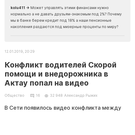
скры
kolu411 →
Может управлять этими финансами нужно
Apma
нормально а не давать друзьям-знакомым под 2%? Почему
прогн
мы в банке берем кредит под 18% а наши пенсионные
накопления раздаются под мизерные проценты по миру?
12.01.2019, 20:29
Конфликт водителей Скорой
помощи и внедорожника в
Актау попал на видео
Общество
16
32 948
Александр Рыжих
В Сети появилось видео конфликта между
водителями автомобиля скорой помощи и
внедорожника Jeep Grand Cherokee. Ролик
обещали отправить в департамент полиции