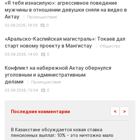
«Я тебя изнасилую»: агрессивное поведение
мужчины в отношении девушки сняли на видео в
Актау
Происшествия
02.08.2026, 18:29
0
«Аральско-Каспийская магистраль»: Токаев дал
старт новому проекту в Мангистау
Общество
03.08.2026, 14:00
0
Конфликт на набережной Актау обернулся
уголовным и административным
делами
Происшествия
03.08.2026, 13:04
0
<
>
Последние комментарии
ия
В Казахстане обсуждается новая ставка
Иноп
пенсионных выплат: 10% - это ничтожно мало
журн