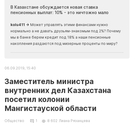
ия
В Казахстане обсуждается новая ставка
Иноп
пенсионных выплат: 10% - это ничтожно мало
журн
скры
kolu411 →
Может управлять этими финансами нужно
Apma
нормально а не давать друзьям-знакомым под 2%? Почему
прогн
мы в банке берем кредит под 18% а наши пенсионные
накопления раздаются под мизерные проценты по миру?
06.09.2019, 15:40
Заместитель министра
внутренних дел Казахстана
посетил колонии
Мангистауской области
Общество
1
8 602
Лиана Рязанцева
Заместитель министра внутренних дел