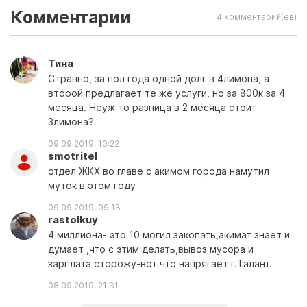
Комментарии
4 комментарий(ев)
Тина
Странно, за пол года одной долг в 4лимона, а
второй предлагает те же услуги, но за 800к за 4
месяца. Неуж то разница в 2 месяца стоит
3лимона?
09.09.2019, 10:22
smotritel
отдел ЖКХ во главе с акимом города намутил
муток в этом году
09.09.2019, 09:13
rastolkuy
4 миллиона- это 10 могил закопать,акимат знает и
думает ,что с этим делать,вывоз мусора и
зарплата сторожу-вот что напрягает г.Талант.
08.09.2019, 21:31