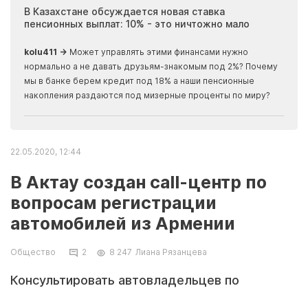
ия
В Казахстане обсуждается новая ставка
Иноп
пенсионных выплат: 10% - это ничтожно мало
журн
скры
kolu411 →
Может управлять этими финансами нужно
Apma
нормально а не давать друзьям-знакомым под 2%? Почему
прогн
мы в банке берем кредит под 18% а наши пенсионные
накопления раздаются под мизерные проценты по миру?
22.05.2020, 12:44
В Актау создан сall-центр по
вопросам регистрации
автомобилей из Армении
Общество
2
8 247
Лиана Рязанцева
Консультировать автовладельцев по
вопросам регистрации транспортных