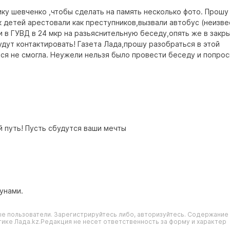
ику шевченко ,чтобы сделать на память несколько фото. Прошу
к детей арестовали как преступников,вызвали автобус (неизв
и в ГУВД в 24 мкр на разьяснительную беседу,опять же в закр
удут контактировать! Газета Лада,прошу разобраться в этой
я не смогла. Неужели нельзя было провести беседу и попрос
й путь! Пусть сбудутся ваши мечты
бунами.
е пользователи. Зарегистрируйтесь либо, авторизуйтесь. Содержание
ике Лада.kz.Редакция не несет ответственность за форму и характер