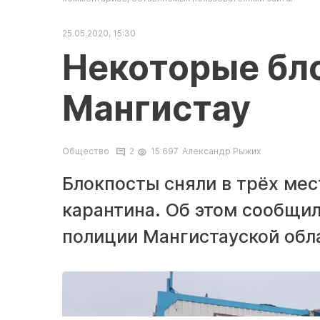
25.05.2020, 15:30
Некоторые бл
Мангистау
Общество
2
15 697
Александр Рыжих
Блокпосты сняли в трёх мес
карантина. Об этом сообщи
полиции Мангистауской обл