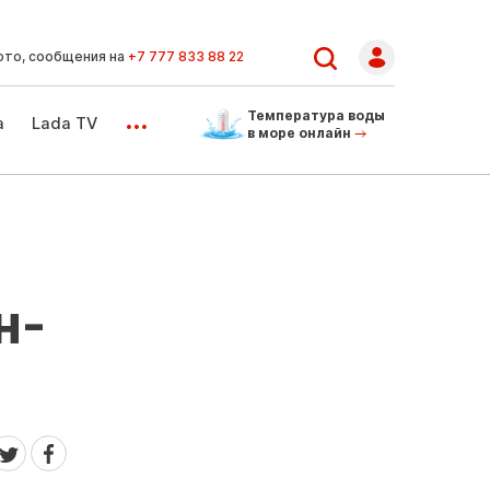
ото, сообщения на
+7 777 833 88 22
...
Температура воды
а
Lada TV
в море онлайн
н-