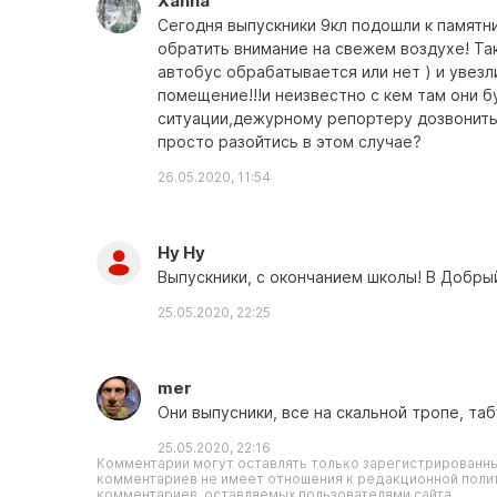
Xanna
Сегодня выпускники 9кл подошли к памятн
обратить внимание на свежем воздухе! Та
автобус обрабатывается или нет ) и увезл
помещение!!!и неизвестно с кем там они б
ситуации,дежурному репортеру дозвонитьс
просто разойтись в этом случае?
26.05.2020, 11:54
Ну Ну
Выпускники, с окончанием школы! В Добры
25.05.2020, 22:25
mer
Они выпусники, все на скальной тропе, та
25.05.2020, 22:16
Комментарии могут оставлять только зарегистрированны
комментариев не имеет отношения к редакционной полит
комментариев, оставляемых пользователями сайта.