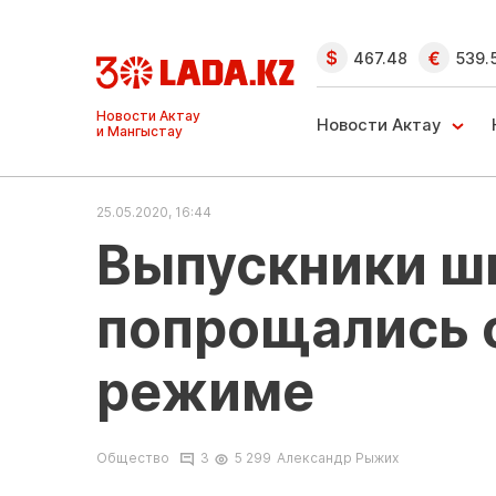
467.48
539.
Ақтау және
Манғыстау
Новости Актау
жаңалықтары
25.05.2020, 16:44
Выпускники ш
попрощались с
режиме
Общество
3
5 299
Александр Рыжих