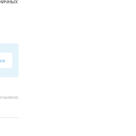
дничных
ся
тарий(ев)