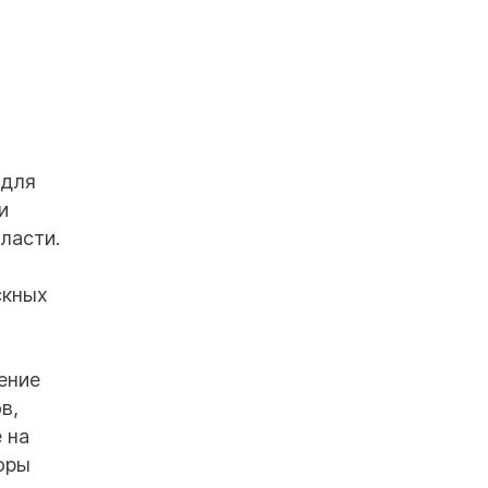
 для
и
ласти.
скных
ение
в,
 на
оры