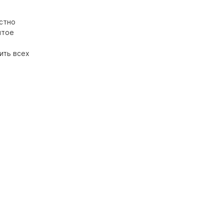
естно
ытое
ить всех