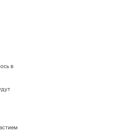
ось в
удут
частием