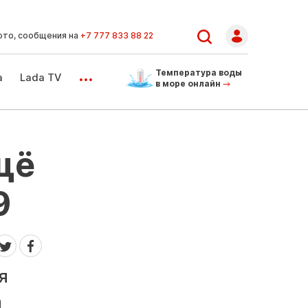
ото, сообщения на
+7 777 833 88 22
...
Температура воды
а
Lada TV
в море онлайн
щё
9
я
а