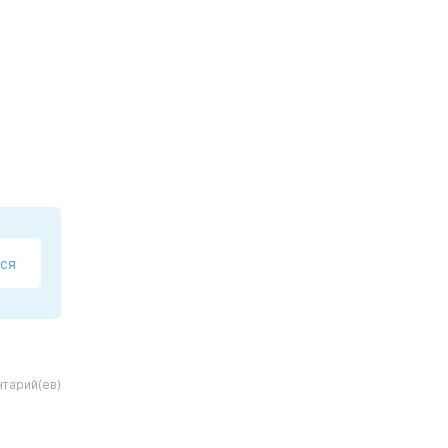
ся
тарий(ев)