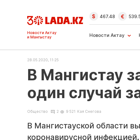
467.48
539.
Ақтау және
Манғыстау
Новости Актау
жаңалықтары
28.05.2020, 11:25
В Мангистау з
один случай з
Общество
2
9 521
Кая Снегова
В Мангистауской области в
коронавирусной инфекцией.