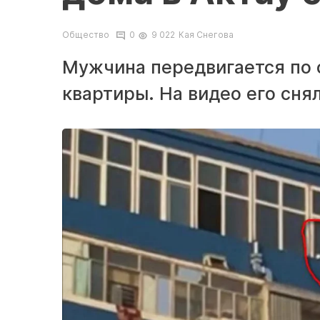
Общество
0
9 022
Кая Снегова
Мужчина передвигается по 
квартиры. На видео его сня