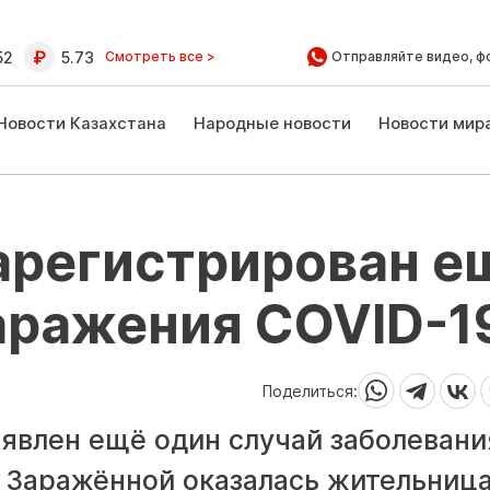
52
5.73
Смотреть все >
Отправляйте видео, ф
Новости Казахстана
Народные новости
Новости мир
арегистрирован е
аражения COVID-1
Поделиться:
ыявлен ещё один случай заболевани
 Заражённой оказалась жительниц