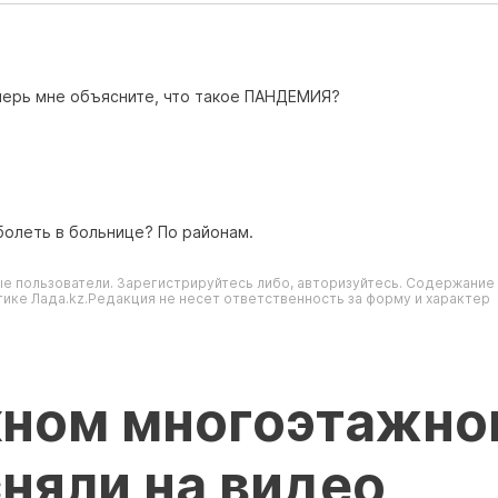
еперь мне объясните, что такое ПАНДЕМИЯ?
болеть в больнице? По районам.
е пользователи. Зарегистрируйтесь либо, авторизуйтесь. Содержание
ике Лада.kz.Редакция не несет ответственность за форму и характер
кном многоэтажно
сняли на видео