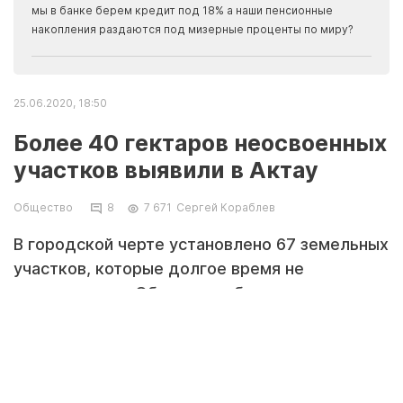
прогн
мы в банке берем кредит под 18% а наши пенсионные
накопления раздаются под мизерные проценты по миру?
25.06.2020, 18:50
Более 40 гектаров неосвоенных
участков выявили в Актау
Общество
8
7 671
Сергей Кораблев
В городской черте установлено 67 земельных
участков, которые долгое время не
используются. Об этом сообщили в
прокуратуре Актау.