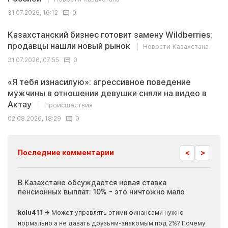
31.07.2026, 16:12
0
Казахстанский бизнес готовит замену Wildberries:
продавцы нашли новый рынок
Новости Казахстана
31.07.2026, 07:55
0
«Я тебя изнасилую»: агрессивное поведение
мужчины в отношении девушки сняли на видео в
Актау
Происшествия
02.08.2026, 18:29
0
<
>
Последние комментарии
ия
В Казахстане обсуждается новая ставка
Иноп
пенсионных выплат: 10% - это ничтожно мало
журн
скры
kolu411 →
Может управлять этими финансами нужно
Apma
нормально а не давать друзьям-знакомым под 2%? Почему