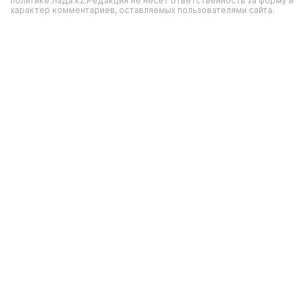
политике Лада.kz.Редакция не несет ответственность за форму и
характер комментариев, оставляемых пользователями сайта.