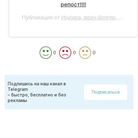
репост!!!!
Публикация от
Индира, врач-блогер, Актау
(
0
0
0
Подпишись на наш канал в
Telegram
Подписаться
– быстро, бесплатно и без
рекламы