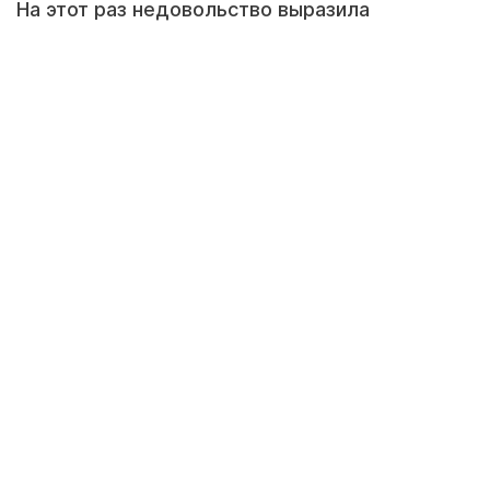
На этот раз недовольство выразила
жительница дома №3 в 22 микрорайоне. По
ее словам, ремонтные работы между домами
№3 и №4 велись на протяжении недели, а
результат выглядит так, будто новое
асфальтовое покрытие уложили за пару
часов.