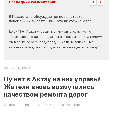
<
>
Последние комментарии
ия
В Казахстане обсуждается новая ставка
Иноп
пенсионных выплат: 10% - это ничтожно мало
журн
скры
kolu411 →
Может управлять этими финансами нужно
Apma
нормально а не давать друзьям-знакомым под 2%? Почему
прогн
мы в банке берем кредит под 18% а наши пенсионные
накопления раздаются под мизерные проценты по миру?
06.07.2020, 13:29
Ну нет в Актау на них управы!
Жители вновь возмутились
качеством ремонта дорог
Общество
10
11 495
Александр Рыжих