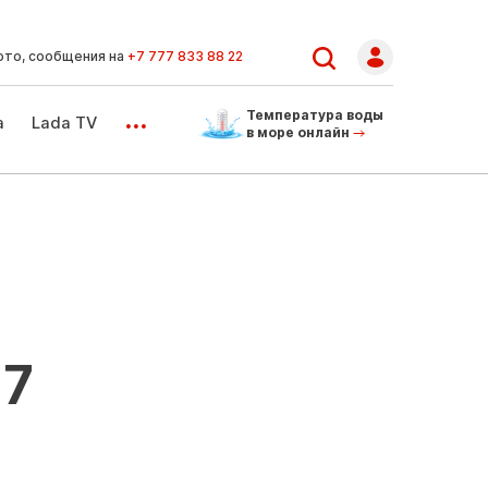
ото, сообщения на
+7 777 833 88 22
...
Температура воды
а
Lada TV
в море онлайн
 7