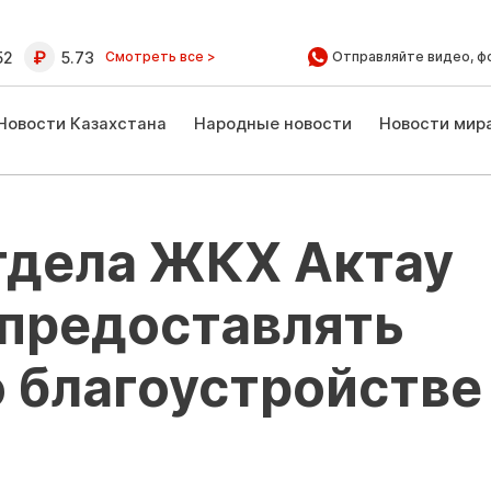
52
5.73
Смотреть все >
Отправляйте видео, ф
Новости Казахстана
Народные новости
Новости мир
тдела ЖКХ Актау
 предоставлять
 благоустройстве