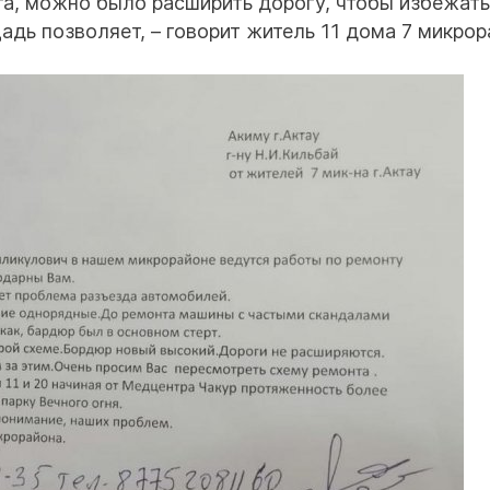
та, можно было расширить дорогу, чтобы избежать
дь позволяет, – говорит житель 11 дома 7 микрор