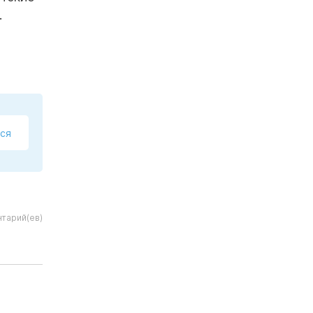
.
ся
тарий(ев)