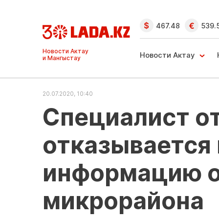
467.48
539.
Ақтау және
Манғыстау
Новости Актау
жаңалықтары
20.07.2020, 10:40
Специалист о
отказывается
информацию о
микрорайона