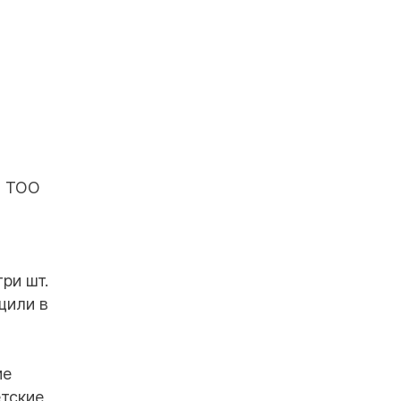
я ТОО
ри шт.
щили в
ие
етские