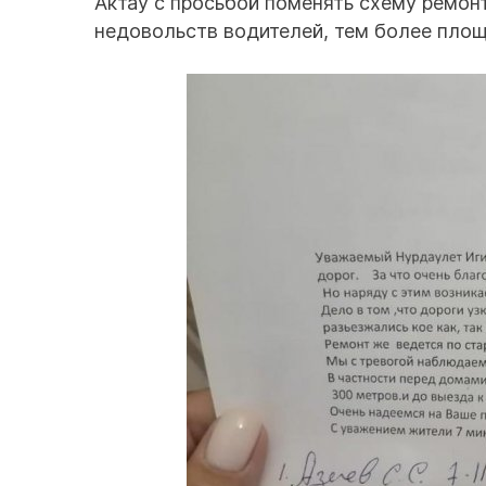
Актау с просьбой поменять схему ремон
недовольств водителей, тем более площа