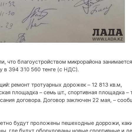
ли, что благоустройством микрорайона занимаетс
в 394 310 560 тенге (с НДС).
ий: ремонт тротуарных дорожек – 12 813 кв.м,
ская площадка – семь шт., спортивная площадка – т
сания договора. Договор заключен 22 мая, – сооб
кретно будут проложены пешеходные доррожи, как
ы, где будут оборудованы новые спортивные и д