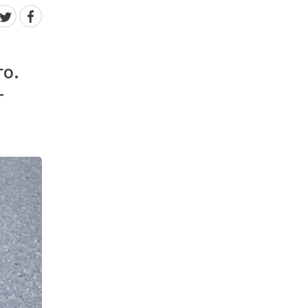
го.
т